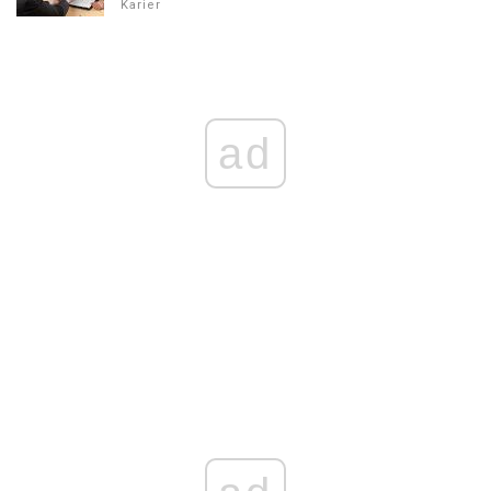
Karier
ad