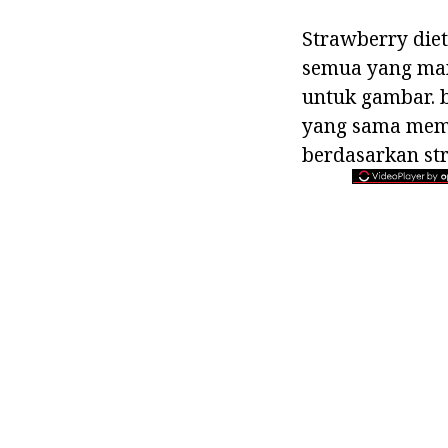
Strawberry die
semua yang mani
untuk gambar. b
yang sama memil
berdasarkan str