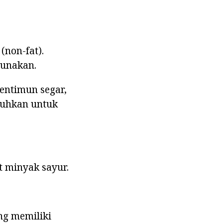
(non-fat).
gunakan.
entimun segar,
utuhkan untuk
t minyak sayur.
ng memiliki