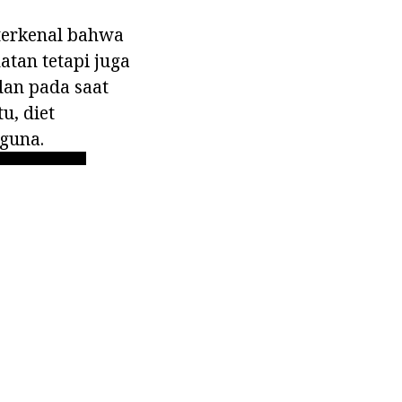
 terkenal bahwa
tan tetapi juga
dan pada saat
u, diet
rguna.