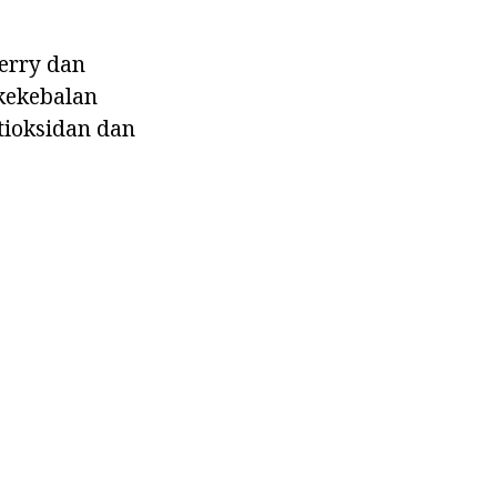
erry dan
kekebalan
tioksidan dan