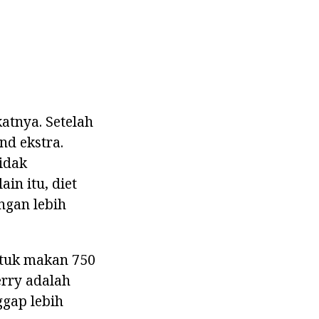
atnya. Setelah
d ekstra.
idak
in itu, diet
ngan lebih
ntuk makan 750
erry adalah
ggap lebih