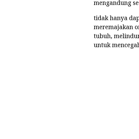
mengandung ses
tidak hanya da
meremajakan or
tubuh, melindu
untuk mencega