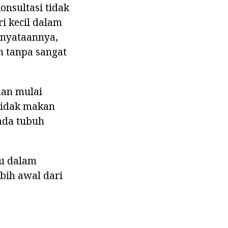
onsultasi tidak
ri kecil dalam
enyataannya,
n tanpa sangat
man mulai
 tidak makan
pada tubuh
au dalam
ebih awal dari