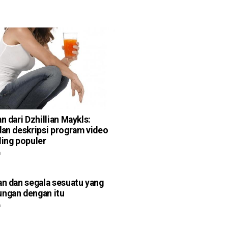
n dari Dzhillian Maykls:
dan deskripsi program video
ling populer
n
an dan segala sesuatu yang
ngan dengan itu
n