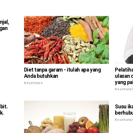
njal,
gan
Diet tanpa garam - itulah apa yang
Pelatiha
Anda butuhkan
ulasan 
yang pa
Kesehatan
Kesehata
bit.
Susu ik
k.
berhubu
Kesehata