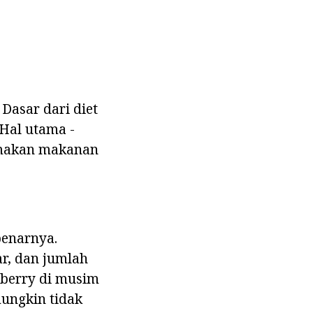
Dasar dari diet
 Hal utama -
h makan makanan
benarnya.
ar, dan jumlah
wberry di musim
mungkin tidak