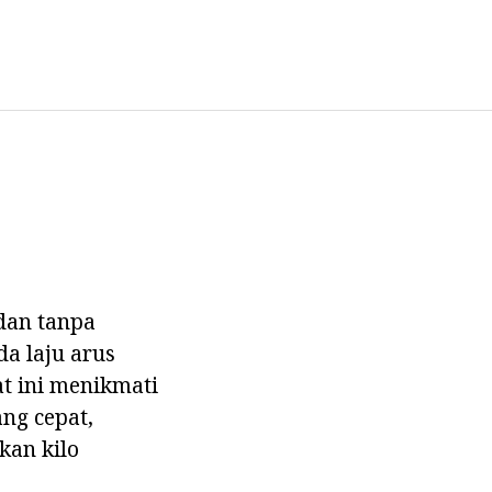
dan tanpa
a laju arus
at ini menikmati
ang cepat,
kan kilo