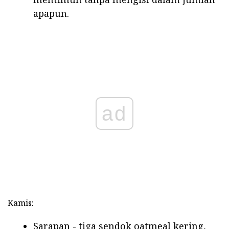
apapun.
ad
Kamis:
Sarapan - tiga sendok oatmeal kering,