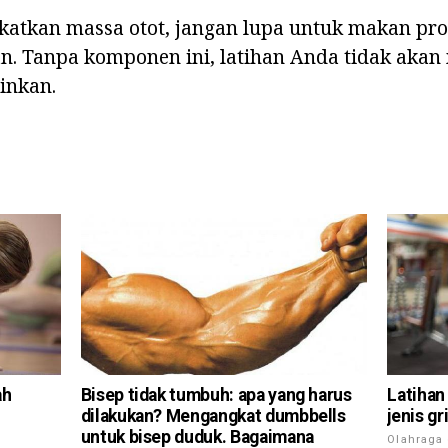
atkan massa otot, jangan lupa untuk makan prot
. Tanpa komponen ini, latihan Anda tidak aka
ginkan.
ah
Bisep tidak tumbuh: apa yang harus
Latihan 
dilakukan? Mengangkat dumbbells
jenis gr
untuk bisep duduk. Bagaimana
Olahraga