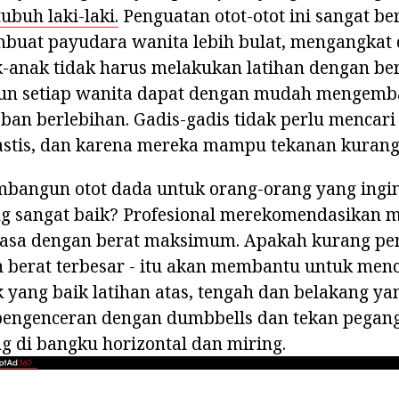
tubuh laki-laki.
Penguatan otot-otot ini sangat b
buat payudara wanita lebih bulat, mengangkat
k-anak tidak harus melakukan latihan dengan be
mun setiap wanita dapat dengan mudah mengemb
ban berlebihan. Gadis-gadis tidak perlu mencar
astis, dan karena mereka mampu tekanan kurang 
angun otot dada untuk orang-orang yang ing
ang sangat baik? Profesional merekomendasikan
biasa dengan berat maksimum. Apakah kurang pe
 berat terbesar - itu akan membantu untuk menc
 yang baik latihan atas, tengah dan belakang ya
 pengenceran dengan dumbbells dan tekan pegan
g di bangku horizontal dan miring.