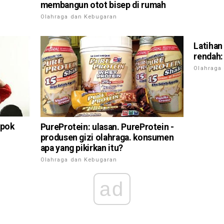
membangun otot bisep di rumah
Olahraga dan Kebugaran
Latihan
rendah:
Olahraga
mpok
PureProtein: ulasan. PureProtein -
produsen gizi olahraga. konsumen
apa yang pikirkan itu?
Olahraga dan Kebugaran
ad