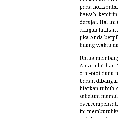
pada horizontal
bawah. kemiring
derajat. Hal in
dengan latihan
Jika Anda berp
buang waktu da
Untuk membangu
Antara latihan
otot-otot dada 
badan dibangun 
biarkan tubuh A
sebelum memulai
overcompensati
ini membutuhkan