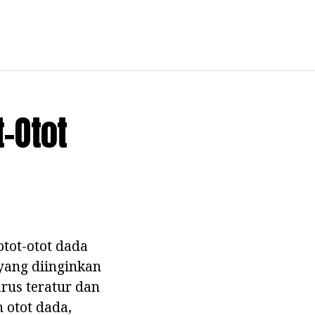
-Otot
otot-otot dada
yang diinginkan
rus teratur dan
 otot dada,