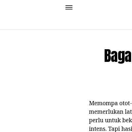
Baga
Memompa otot-ot
memerlukan lat
perlu untuk bek
intens. Tapi ha