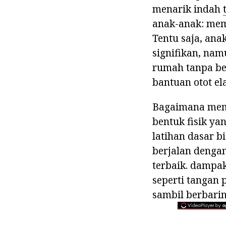
menarik indah
anak-anak: mem
Tentu saja, ana
signifikan, na
rumah tanpa be
bantuan otot el
Bagaimana memb
bentuk fisik y
latihan dasar 
berjalan dengan
terbaik. dampak
seperti tangan
sambil berbarin