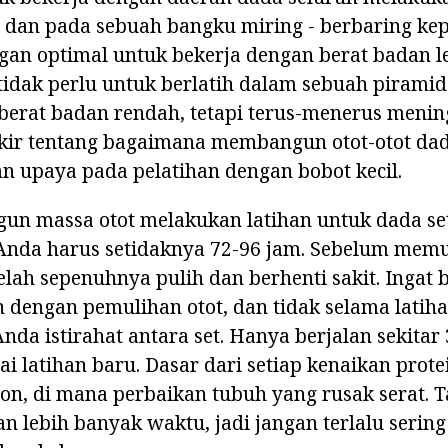
 dan pada sebuah bangku miring - berbaring kep
an optimal untuk bekerja dengan berat badan le
i tidak perlu untuk berlatih dalam sebuah piramid
 berat badan rendah, tetapi terus-menerus meni
ikir tentang bagaimana membangun otot-otot dad
n upaya pada pelatihan dengan bobot kecil.
n massa otot melakukan latihan untuk dada seti
 Anda harus setidaknya 72-96 jam. Sebelum memu
telah sepenuhnya pulih dan berhenti sakit. Ingat
dengan pemulihan otot, dan tidak selama latiha
nda istirahat antara set. Hanya berjalan sekitar
 latihan baru. Dasar dari setiap kenaikan protei
on, di mana perbaikan tubuh yang rusak serat. 
 lebih banyak waktu, jadi jangan terlalu serin