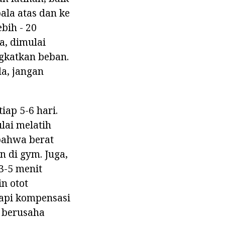
ala atas dan ke
bih - 20
a, dimulai
ngkatkan beban.
a, jangan
ap 5-6 hari.
lai melatih
 bahwa berat
n di gym. Juga,
 3-5 menit
n otot
Tapi kompensasi
g berusaha