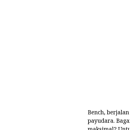
Bench, berjala
payudara. Baga
maksimal? Untu