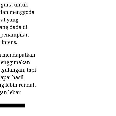
erguna untuk
 dan menggoda.
rat yang
ang dada di
i penampilan
intens.
in mendapatkan
 menggunakan
ngulangan, tapi
apai hasil
ng lebih rendah
gan lebar