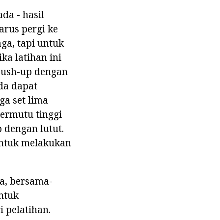
da - hasil
arus pergi ke
ga, tapi untuk
a latihan ini
push-up dengan
nda dapat
iga set lima
ermutu tinggi
 dengan lutut.
ntuk melakukan
a, bersama-
ntuk
 pelatihan.