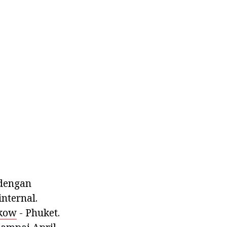
 dengan
nternal.
skow
- Phuket.