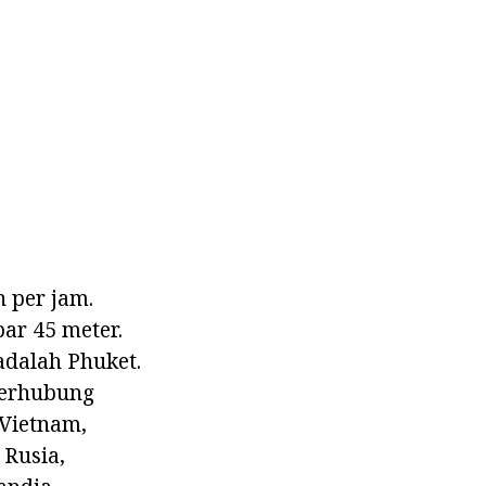
 per jam.
ar 45 meter.
adalah Phuket.
terhubung
 Vietnam,
 Rusia,