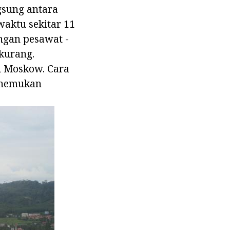
ngsung antara
aktu sekitar 11
ngan pesawat -
kurang.
i Moskow. Cara
menemukan