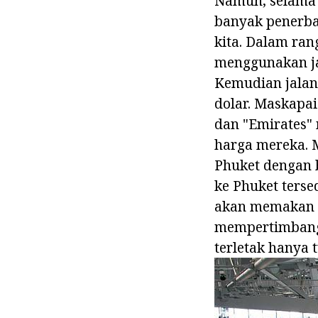
Namun, selama 
banyak penerba
kita. Dalam ra
menggunakan jas
Kemudian jalan
dolar. Maskapai
dan "Emirates"
harga mereka. 
Phuket dengan 
ke Phuket terse
akan memakan w
mempertimbangk
terletak hanya 