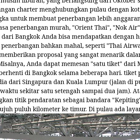
musim liburan, yang berlangsung dari Oktober s
ngan charter menghubungkan pulau dengan kot
ngka untuk membuat penerbangan lebih anggaran
a penerbangan murah, "Orient Thai", "Nok Air" 
 dari Bangkok Anda bisa mendapatkan dengan h
 penerbangan bahkan mahal, seperti "Thai Airwa
 memberikan proposal yang sangat menarik dala
Misalnya, Anda dapat memesan "satu tiket" dari
berhenti di Bangkok selama beberapa hari. tike
dia dari Singapura dan Kuala Lumpur (jalan di p
aktu sekitar satu setengah sampai dua jam). At
an titik pendaratan sebagai bandara "Kepiting"
tujuh puluh kilometer ke timur. Di pulau ada laya