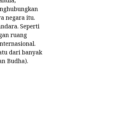
andia,
menghubungkan
a negara itu.
ndara. Seperti
gan ruang
internasional.
atu dari banyak
an Budha).