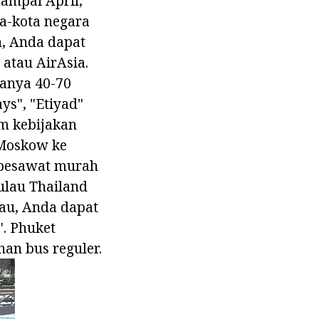
ampai April,
a-kota negara
, Anda dapat
atau AirAsia.
anya 40-70
ys", "Etiyad"
m kebijakan
 Moskow ke
t pesawat murah
ulau Thailand
au, Anda dapat
. Phuket
nan bus reguler.