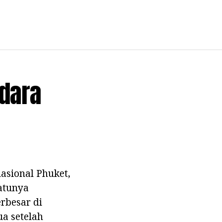
Udara
nasional Phuket,
atunya
rbesar di
a setelah