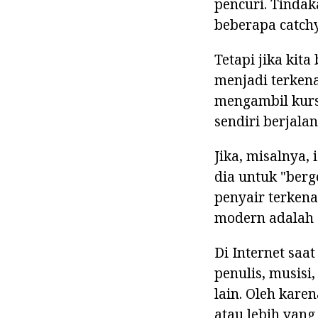
pencuri. Tindak
beberapa catch
Tetapi jika kit
menjadi terkena
mengambil kurs
sendiri berjala
Jika, misalnya,
dia untuk "berg
penyair terkena
modern adalah 
Di Internet saat
penulis, musisi
lain. Oleh kar
atau lebih yang