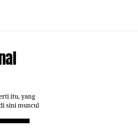
nal
ti itu, yang
di sini muncul