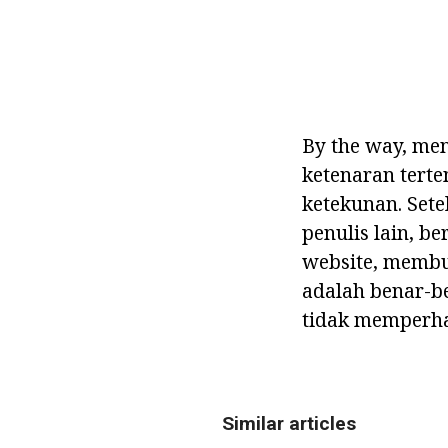
By the way, me
ketenaran terte
ketekunan. Set
penulis lain, b
website, membua
adalah benar-b
tidak memperha
Similar articles