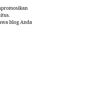
empromosikan
itus.
ahwa blog Anda