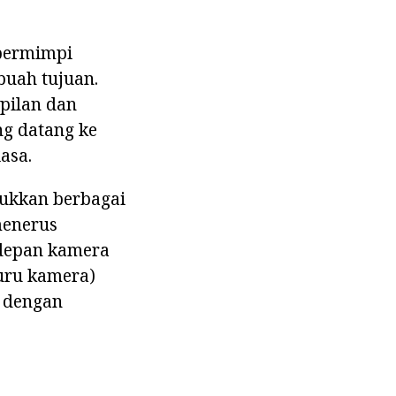
 bermimpi
buah tujuan.
pilan dan
ng datang ke
asa.
jukkan berbagai
menerus
 depan kamera
juru kamera)
l dengan