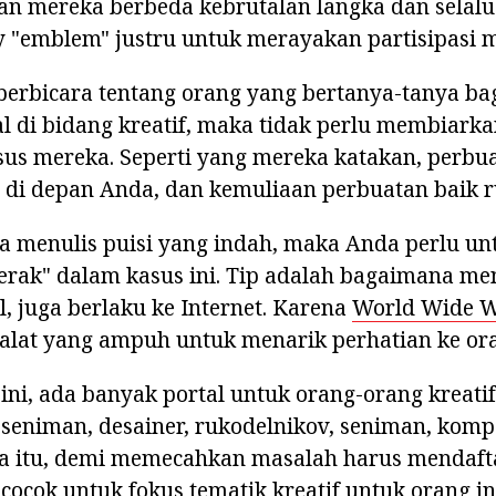
an mereka berbeda kebrutalan langka dan selalu 
y "emblem" justru untuk merayakan partisipasi 
a berbicara tentang orang yang bertanya-tanya b
l di bidang kreatif, maka tidak perlu membiarka
us mereka. Seperti yang mereka katakan, perbua
n di depan Anda, dan kemuliaan perbuatan baik r
 ia menulis puisi yang indah, maka Anda perlu 
erak" dalam kasus ini. Tip adalah bagaimana me
l, juga berlaku ke Internet. Karena
World Wide 
alat yang ampuh untuk menarik perhatian ke or
 ini, ada banyak portal untuk orang-orang kreatif
, seniman, desainer, rukodelnikov, seniman, komp
ena itu, demi memecahkan masalah harus mendaft
 cocok untuk fokus tematik kreatif untuk orang in