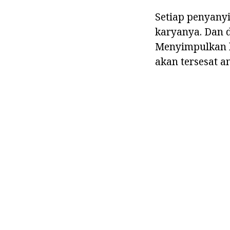
Setiap penyany
karyanya. Dan d
Menyimpulkan k
akan tersesat an