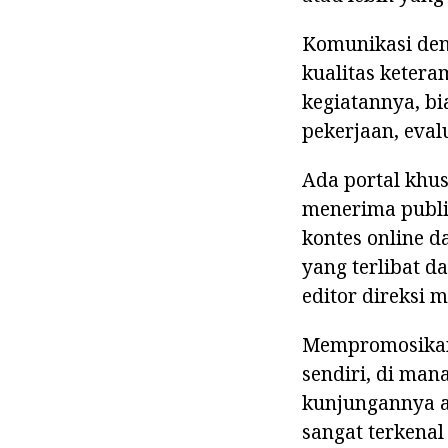
Komunikasi den
kualitas ketera
kegiatannya, bi
pekerjaan, eval
Ada portal khus
menerima publik
kontes online 
yang terlibat d
editor direksi m
Mempromosikan 
sendiri, di ma
kunjungannya a
sangat terkenal