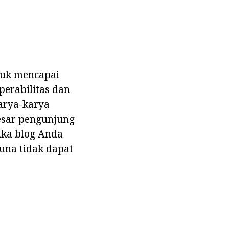
tuk mencapai
perabilitas dan
arya-karya
besar pengunjung
ika blog Anda
una tidak dapat