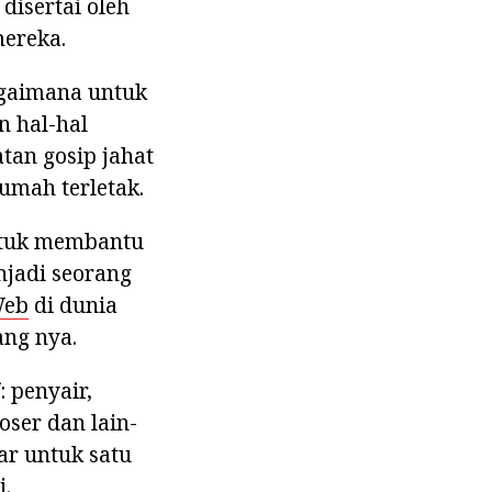
disertai oleh
mereka.
agaimana untuk
n hal-hal
tan gosip jahat
umah terletak.
untuk membantu
njadi seorang
Web
di dunia
ang nya.
: penyair,
oser dan lain-
ar untuk satu
i.