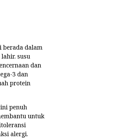
yi berada dalam
lahir. susu
encernaan dan
ega-3 dan
ah protein
 ini penuh
 membantu untuk
toleransi
si alergi.