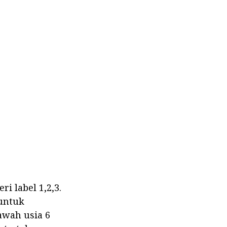
i label 1,2,3.
 untuk
awah usia 6