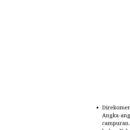
Direkomend
Angka-angk
campuran.