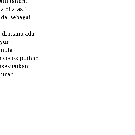
atu tahun.
 di atas 1
da, sebagai
, di mana ada
yur.
rmula
 cocok pilihan
isesuaikan
murah.