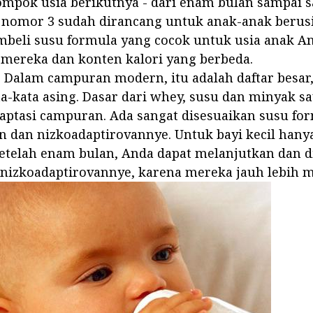
ompok usia berikutnya - dari enam bulan sampai s
nomor 3 sudah dirancang untuk anak-anak berusia
beli susu formula yang cocok untuk usia anak An
mereka dan konten kalori yang berbeda.
 Dalam campuran modern, itu adalah daftar besar
a-kata asing. Dasar dari whey, susu dan minyak sa
aptasi campuran. Ada sangat disesuaikan susu fo
n dan nizkoadaptirovannye. Untuk bayi kecil hanya
etelah enam bulan, Anda dapat melanjutkan dan d
nizkoadaptirovannye, karena mereka jauh lebih 