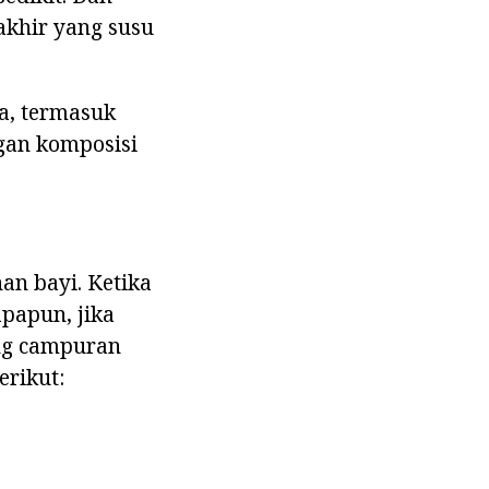
akhir yang susu
, termasuk
gan komposisi
an bayi. Ketika
papun, jika
ang campuran
erikut: