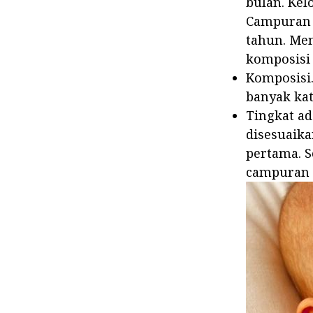
bulan. Kel
Campuran 
tahun. Mem
komposisi 
Komposisi.
banyak kat
Tingkat ad
disesuaika
pertama. S
campuran 