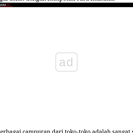
ad
berbagai campuran dari toko-toko adalah sangat s