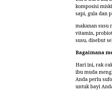
komposisi misk
sapi, gula dan p
makanan susu 
vitamin, probio
susu, disebut s
Bagaimana me
Hari ini, rak-r
ibu muda mengh
Anda perlu suf
untuk bayi Anda