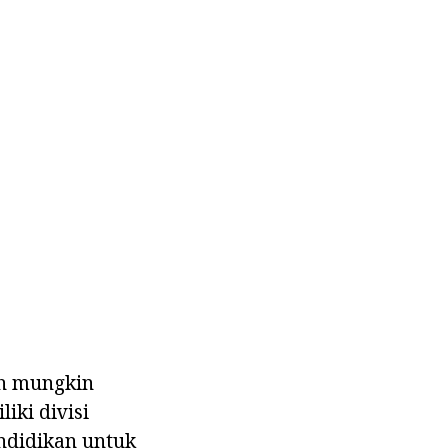
ah mungkin
iki divisi
endidikan untuk