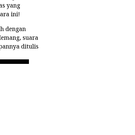
has yang
ra ini!
ah dengan
Memang, suara
annya ditulis