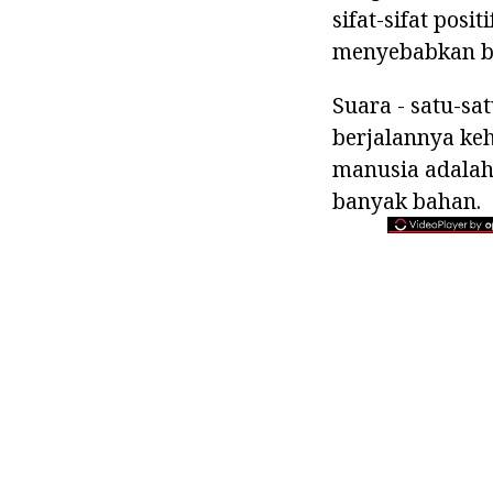
sifat-sifat posi
menyebabkan ban
Suara - satu-sa
berjalannya ke
manusia adalah
banyak bahan.