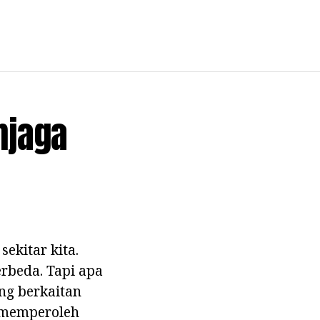
njaga
sekitar kita.
erbeda. Tapi apa
ng berkaitan
a memperoleh