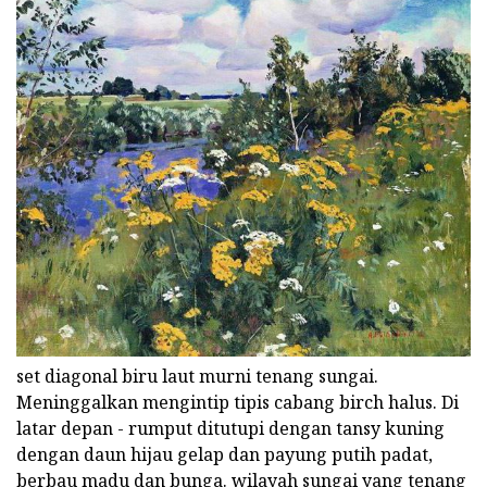
set diagonal biru laut murni tenang sungai.
Meninggalkan mengintip tipis cabang birch halus. Di
latar depan - rumput ditutupi dengan tansy kuning
dengan daun hijau gelap dan payung putih padat,
berbau madu dan bunga. wilayah sungai yang tenang