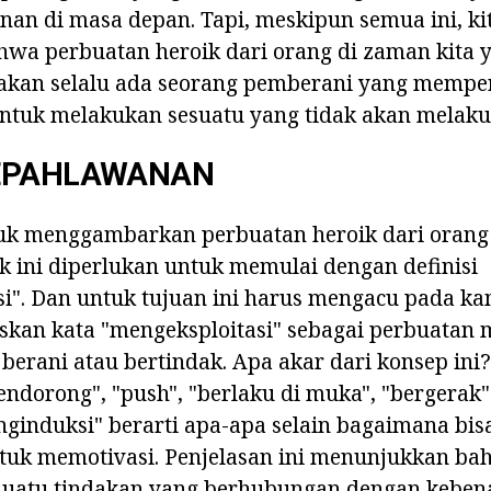
nan di masa depan. Tapi, meskipun semua ini, ki
wa perbuatan heroik dari orang di zaman kita 
 akan selalu ada seorang pemberani yang memp
ntuk melakukan sesuatu yang tidak akan melak
EPAHLAWANAN
k menggambarkan perbuatan heroik dari orang 
ek ini diperlukan untuk memulai dengan definisi
i". Dan untuk tujuan ini harus mengacu pada kamu
skan kata "mengeksploitasi" sebagai perbuatan m
berani atau bertindak. Apa akar dari konsep ini?
endorong", "push", "berlaku di muka", "bergerak"
nginduksi" berarti apa-apa selain bagaimana bi
ntuk memotivasi. Penjelasan ini menunjukkan b
 suatu tindakan yang berhubungan dengan keben