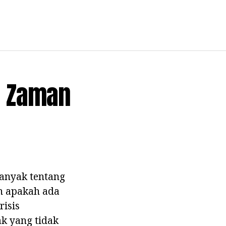
i Zaman
banyak tentang
an apakah ada
risis
ak yang tidak