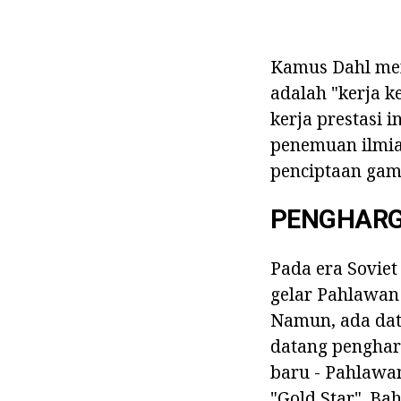
Kamus Dahl meng
adalah "kerja k
kerja prestasi 
penemuan ilmia
penciptaan gam
PENGHARGA
Pada era Soviet
gelar Pahlawan 
Namun, ada data
datang pengharg
baru - Pahlawan
"Gold Star". B