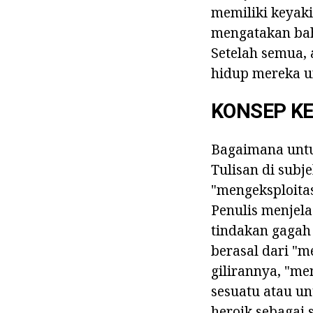
memiliki keyaki
mengatakan bah
Setelah semua,
hidup mereka u
KONSEP K
Bagaimana untu
Tulisan di subj
"mengeksploitas
Penulis menjela
tindakan gagah 
berasal dari "m
gilirannya, "me
sesuatu atau u
heroik sebagai