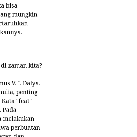
ta bisa
yang mungkin.
ertaruhkan
ukannya.
di zaman kita?
s V. I. Dalya.
ulia, penting
 Kata "feat"
. Pada
sa melakukan
ahwa perbuatan
aran dan