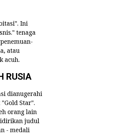
tasi". Ini
nis." tenaga
n penemuan-
a, atau
k acuh.
H RUSIA
asi dianugerahi
"Gold Star".
eh orang lain
dirikan judul
n - medali