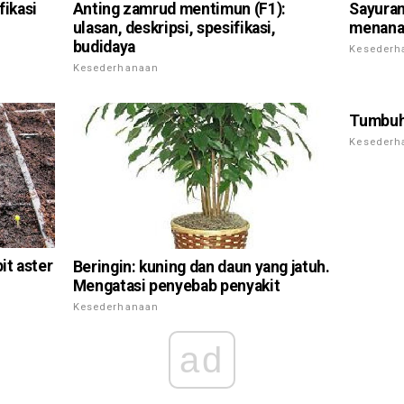
fikasi
Anting zamrud mentimun (F1):
Sayuran
ulasan, deskripsi, spesifikasi,
menana
budidaya
Kesederh
Kesederhanaan
Tumbuh 
Kesederh
t aster
Beringin: kuning dan daun yang jatuh.
Mengatasi penyebab penyakit
Kesederhanaan
ad