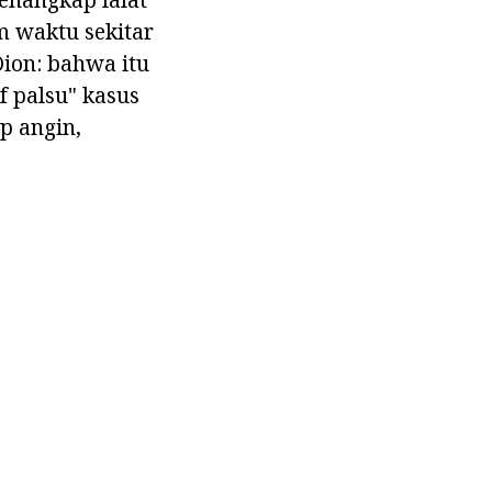
m waktu sekitar
ion: bahwa itu
 palsu" kasus
up angin,