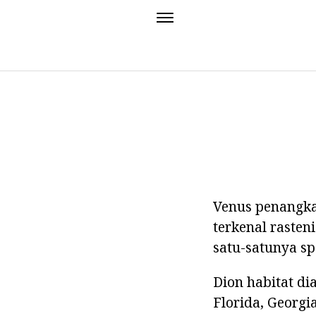
Venus penangka
terkenal rasten
satu-satunya spe
Dion habitat d
Florida, Georgi