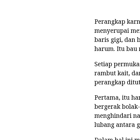
Perangkap karni
menyerupai mem
baris gigi, dan
harum. Itu bau
Setiap permuka
rambut kait, da
perangkap ditut
Pertama, itu ha
bergerak bolak-
menghindari na
lubang antara gi
Dalam hal ini m