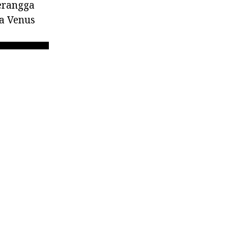
erangga
ga Venus