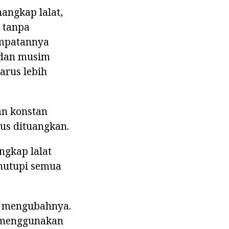
nangkap lalat,
i tanpa
empatannya
 dan musim
harus lebih
n konstan
rus dituangkan.
gkap lalat
enutupi semua
uk mengubahnya.
h menggunakan