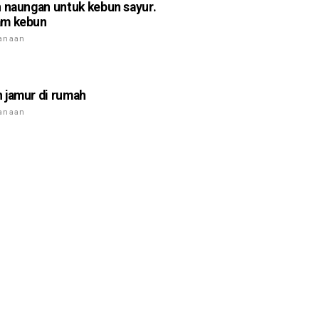
 naungan untuk kebun sayur.
m kebun
anaan
jamur di rumah
anaan