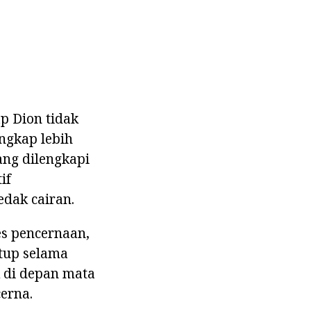
p Dion tidak
angkap lebih
ang dilengkapi
if
edak cairan.
es pencernaan,
tup selama
 di depan mata
erna.