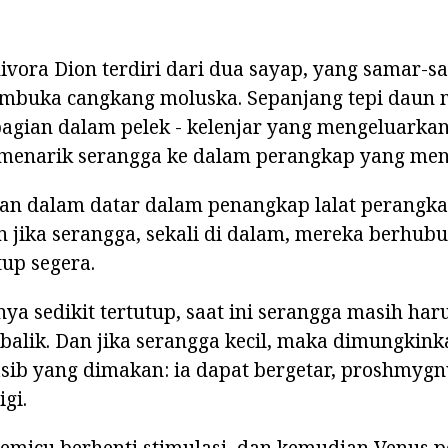
vora Dion terdiri dari dua sayap, yang samar-s
buka cangkang moluska. Sepanjang tepi daun 
 bagian dalam pelek - kelenjar yang mengeluarkan
 menarik serangga ke dalam perangkap yang men
an dalam datar dalam penangkap lalat perangkap
n jika serangga, sekali di dalam, mereka berhub
up segera.
nya sedikit tertutup, saat ini serangga masih h
balik. Dan jika serangga kecil, maka dimungkin
sib yang dimakan: ia dapat bergetar, proshmyg
gi.
emicu berhenti stimulasi, dan kemudian Venus p