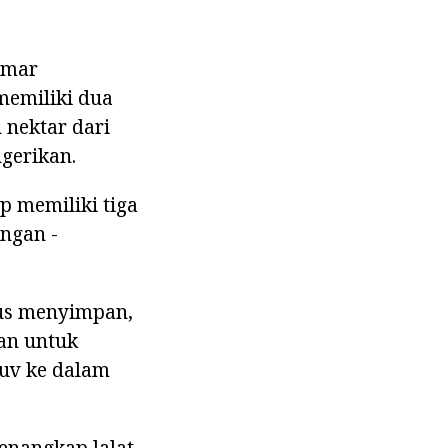
amar
memiliki dua
 nektar dari
gerikan.
 memiliki tiga
ungan -
arus menyimpan,
kan untuk
nuv ke dalam
enangkap lalat