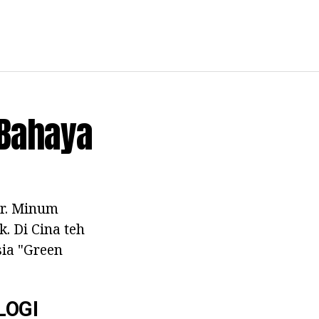
 Bahaya
ur. Minum
. Di Cina teh
sia "Green
LOGI