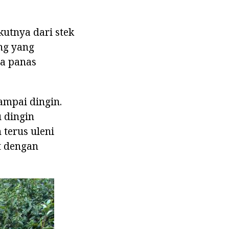
utnya dari stek
ng yang
ra panas
ampai dingin.
 dingin
 terus uleni
t dengan