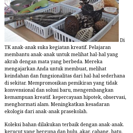
Di
TK anak-anak suka kegiatan kreatif. Pelajaran
membantu anak-anak untuk melihat hal-hal yang
akrab dengan mata yang berbeda. Mereka
mengajarkan Anda untuk membuat, melihat
keindahan dan fungsionalitas dari hal-hal sederhana
di sekitar. Mempromosikan pemikiran yang tidak
konvensional dan solusi baru, mengembangkan
kemampuan kreatif. kepercayaan hipotek, observasi,
menghormati alam. Meningkatkan kesadaran
ekologis dari anak-anak prasekolah.
Koleksi bahan dilakukan terbaik dengan anak-anak.
kerucut yang berguna dan bulu, akar, cabang, batu,