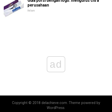
Gula porsi dengan logo: mengurus citra
perusahaan
Iklan
ad
Copyright © 2018 delachieve.com. Theme powered by
WordPress.