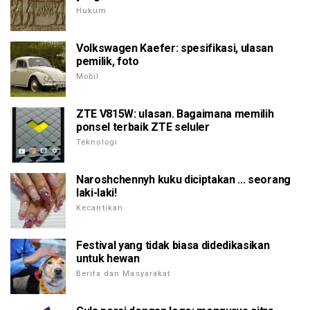
Hukum
Volkswagen Kaefer: spesifikasi, ulasan
pemilik, foto
Mobil
ZTE V815W: ulasan. Bagaimana memilih
ponsel terbaik ZTE seluler
Teknologi
Naroshchennyh kuku diciptakan ... seorang
laki-laki!
Kecantikan
Festival yang tidak biasa didedikasikan
untuk hewan
Berita dan Masyarakat