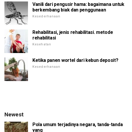
Vanili dari pengusir hama: bagaimana untuk
berkembang biak dan penggunaan
Kesederhanaan
Rehabilitasi, jenis rehabilitasi. metode
rehabilitasi
Kesehatan
Ketika panen wortel dari kebun deposit?
Kesederhanaan
Newest
Pola umum terjadinya negara, tanda-tanda
yang