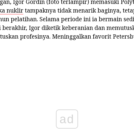
n, Igor Gordin (foto terlampir) memasuki Polyte
ka nuklir
tampaknya tidak menarik baginya, tetapi
un pelatihan. Selama periode ini ia bermain sedik
i berakhir, Igor diketik keberanian dan memutu
uskan profesinya. Meninggalkan favorit Petersb
ad