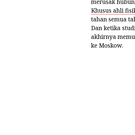
merusak hubunga
Khusus ahli fisi
tahan semua tah
Dan ketika stud
akhirnya memut
ke Moskow.