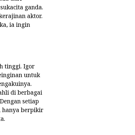
sukacita ganda.
erajinan aktor.
a, ia ingin
 tinggi. Igor
einginan untuk
mengakuinya.
hli di berbagai
 Dengan setiap
n hanya berpikir
a.