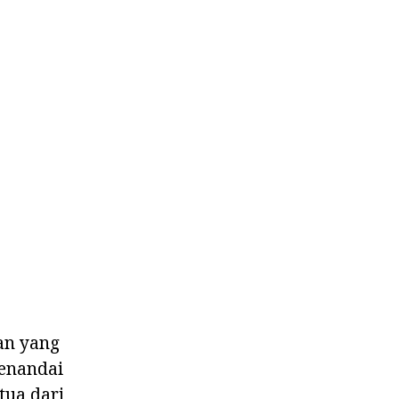
ran yang
menandai
tua dari