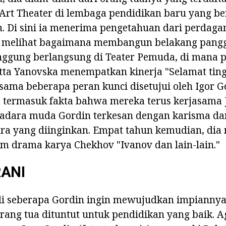
rt Theater di lembaga pendidikan baru yang ber
n. Di sini ia menerima pengetahuan dari perdag
as melihat bagaimana membangun belakang pan
nggung berlangsung di Teater Pemuda, di mana 
tta Yanovska menempatkan kinerja "Selamat ting
sama beberapa peran kunci disetujui oleh Igor G
a termasuk fakta bahwa mereka terus kerjasama
adara muda Gordin terkesan dengan karisma da
ara yang diinginkan. Empat tahun kemudian, di
am drama karya Chekhov "Ivanov dan lain-lain."
RANI
uli seberapa Gordin ingin mewujudkan impianny
orang tua dituntut untuk pendidikan yang baik. A