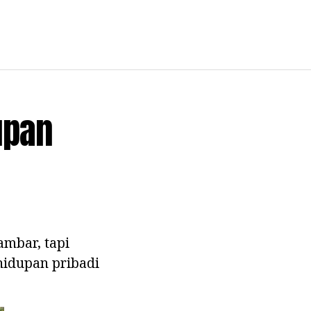
upan
ambar, tapi
hidupan pribadi