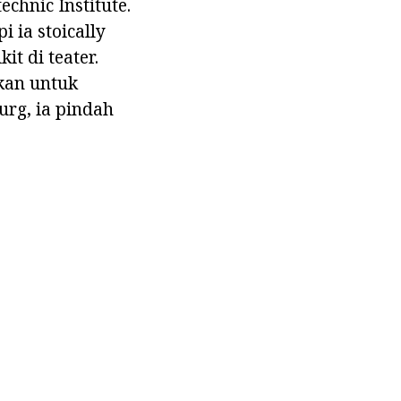
chnic Institute.
 ia stoically
it di teater.
skan untuk
urg, ia pindah