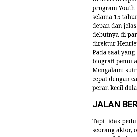
program Youth A
selama 15 tahu
depan dan jel
debutnya di pa
direktur Henrie
Pada saat yang 
biografi pemul
Mengalami sutr
cepat dengan c
peran kecil dal
JALAN BE
Tapi tidak ped
seorang aktor, 