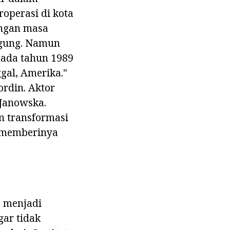
operasi di kota
angan masa
ggung. Namun
pada tahun 1989
gal, Amerika."
ordin. Aktor
 Janowska.
n transformasi
a memberinya
a menjadi
gar tidak