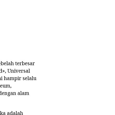
ebelah terbesar
d», Universal
ni hampir selalu
seum,
 dengan alam
ika adalah