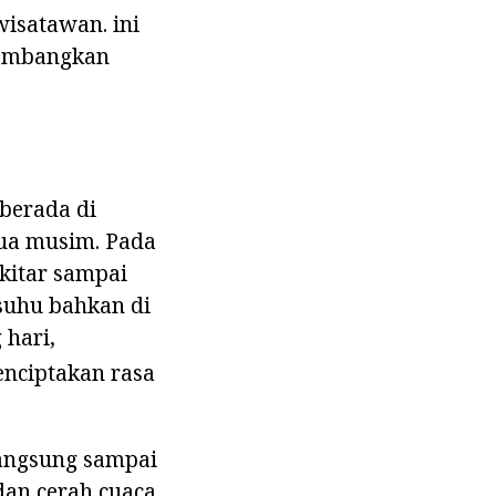
wisatawan. ini
gembangkan
 berada di
dua musim. Pada
kitar sampai
 suhu bahkan di
 hari,
nciptakan rasa
langsung sampai
dan cerah cuaca.