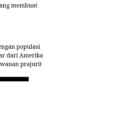
 yang membuat
dengan populasi
sar dari Amerika
awanan prajurit