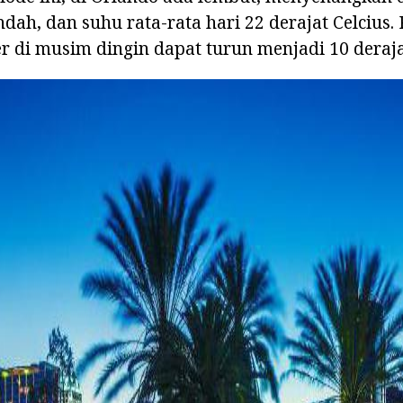
ah, dan suhu rata-rata hari 22 derajat Celcius
r di musim dingin dapat turun menjadi 10 deraja