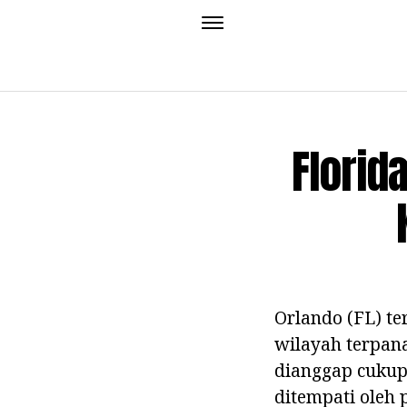
Florid
Orlando (FL) te
wilayah terpana
dianggap cukup 
ditempati oleh 