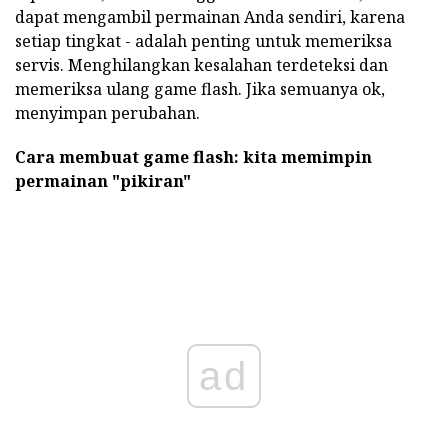
dapat mengambil permainan Anda sendiri, karena
setiap tingkat - adalah penting untuk memeriksa
servis. Menghilangkan kesalahan terdeteksi dan
memeriksa ulang game flash. Jika semuanya ok,
menyimpan perubahan.
Cara membuat game flash: kita memimpin
permainan "pikiran"
ad