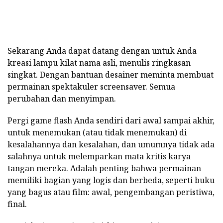
Sekarang Anda dapat datang dengan untuk Anda
kreasi lampu kilat nama asli, menulis ringkasan
singkat. Dengan bantuan desainer meminta membuat
permainan spektakuler screensaver. Semua
perubahan dan menyimpan.
Pergi game flash Anda sendiri dari awal sampai akhir,
untuk menemukan (atau tidak menemukan) di
kesalahannya dan kesalahan, dan umumnya tidak ada
salahnya untuk melemparkan mata kritis karya
tangan mereka. Adalah penting bahwa permainan
memiliki bagian yang logis dan berbeda, seperti buku
yang bagus atau film: awal, pengembangan peristiwa,
final.