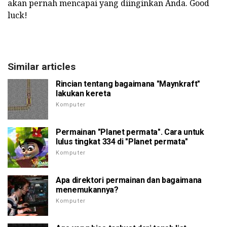
akan pernah mencapai yang diinginkan Anda. Good
luck!
Similar articles
Rincian tentang bagaimana "Maynkraft"
lakukan kereta
Komputer
Permainan "Planet permata". Cara untuk
lulus tingkat 334 di "Planet permata"
Komputer
Apa direktori permainan dan bagaimana
menemukannya?
Komputer