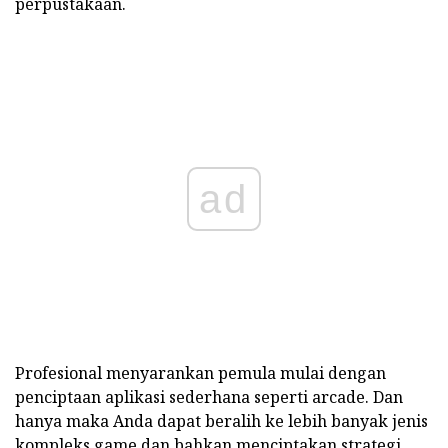
perpustakaan.
ad
Profesional menyarankan pemula mulai dengan
penciptaan aplikasi sederhana seperti arcade. Dan
hanya maka Anda dapat beralih ke lebih banyak jenis
kompleks game dan bahkan menciptakan strategi