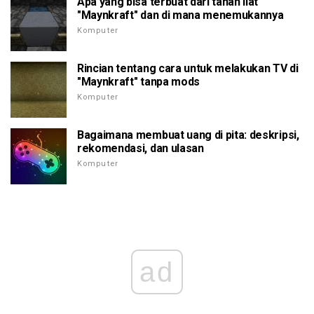
Apa yang bisa terbuat dari tanah liat
"Maynkraft" dan di mana menemukannya
Komputer
Rincian tentang cara untuk melakukan TV di
"Maynkraft" tanpa mods
Komputer
Bagaimana membuat uang di pita: deskripsi,
rekomendasi, dan ulasan
Komputer
ad