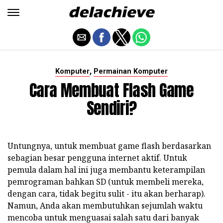
,
Komputer
Permainan Komputer
Cara Membuat Flash Game
Sendiri?
Untungnya, untuk membuat game flash berdasarkan
sebagian besar pengguna internet aktif. Untuk
pemula dalam hal ini juga membantu keterampilan
pemrograman bahkan SD (untuk membeli mereka,
dengan cara, tidak begitu sulit - itu akan berharap).
Namun, Anda akan membutuhkan sejumlah waktu
mencoba untuk menguasai salah satu dari banyak