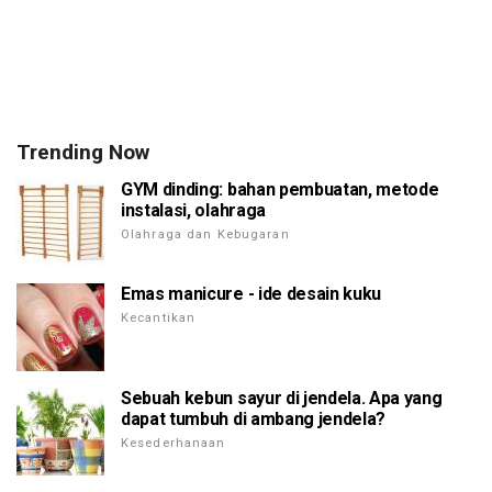
Trending Now
GYM dinding: bahan pembuatan, metode
instalasi, olahraga
Olahraga dan Kebugaran
Emas manicure - ide desain kuku
Kecantikan
Sebuah kebun sayur di jendela. Apa yang
dapat tumbuh di ambang jendela?
Kesederhanaan