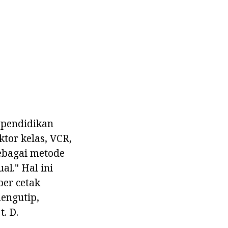
 pendidikan
tor kelas, VCR,
sebagai metode
l." Hal ini
er cetak
mengutip,
. D.