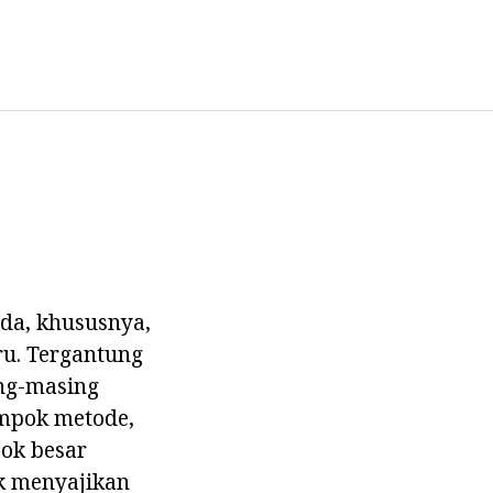
eda, khususnya,
u. Tergantung
ing-masing
ompok metode,
ok besar
k menyajikan