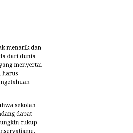
dak menarik dan
a dari dunia
 yang menyertai
h harus
engetahuan
ahwa sekolah
adang dapat
mungkin cukup
onservatisme,