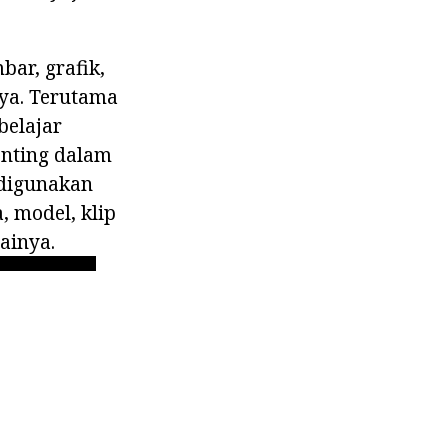
bar, grafik,
nya. Terutama
belajar
enting dalam
digunakan
 model, klip
gainya.