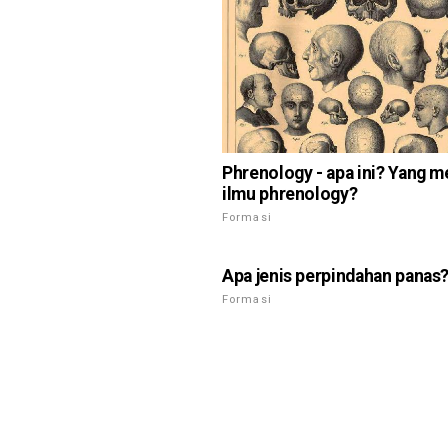
Phrenology - apa ini? Yang me
ilmu phrenology?
Formasi
Apa jenis perpindahan panas
Formasi