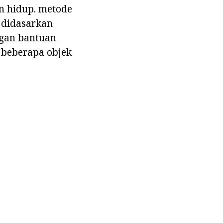
n hidup. metode
k didasarkan
ngan bantuan
 beberapa objek