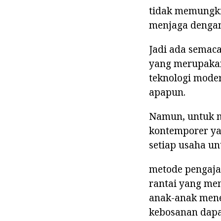
tidak memungki
menjaga dengan
Jadi ada semaca
yang merupakan
teknologi moder
apapun.
Namun, untuk m
kontemporer yan
setiap usaha unt
metode pengaja
rantai yang men
anak-anak mene
kebosanan dapa