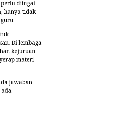
perlu diingat
, hanya tidak
 guru.
tuk
kan. Di lembaga
ihan kejuruan
nyerap materi
 ada jawaban
 ada.