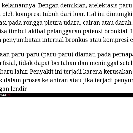
t kelainannya. Dengan demikian, atelektasis paru
 oleh kompresi tubuh dari luar. Hal ini dimungk
i pada rongga pleura udara, cairan atau darah.
sa timbul akibat pelanggaran patensi bronkial. H
h penyumbatan internal bronkus atau kompresi e
waan paru-paru (paru-paru) diamati pada perna
fisial, tidak dapat bertahan dan meninggal sete
baru lahir. Penyakit ini terjadi karena kerusaka
 dalam proses kelahiran atau jika terjadi peny
an lendir.