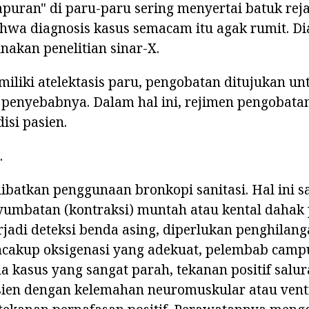
puran" di paru-paru sering menyertai batuk rej
ahwa diagnosis kasus semacam itu agak rumit. Di
akan penelitian sinar-X.
iliki atelektasis paru, pengobatan ditujukan un
penyebabnya. Dalam hal ini, rejimen pengobatan
isi pasien.
.
ibatkan penggunaan bronkopi sanitasi. Hal ini 
enyumbatan (kontraksi) muntah atau kental dahak
erjadi deteksi benda asing, diperlukan penghilan
ncakup oksigenasi yang adekuat, pelembab camp
a kasus yang sangat parah, tekanan positif salura
sien dengan kelemahan neuromuskular atau venti