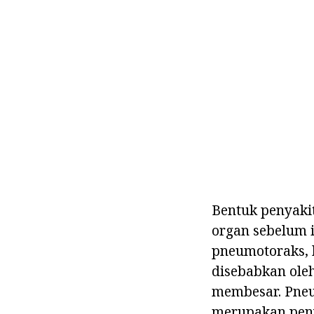
Bentuk penyaki
organ sebelum it
pneumotoraks, h
disebabkan oleh
membesar. Pneu
merupakan peny