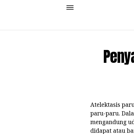
Penya
Atelektasis par
paru-paru. Dala
mengandung uda
didapat atau b