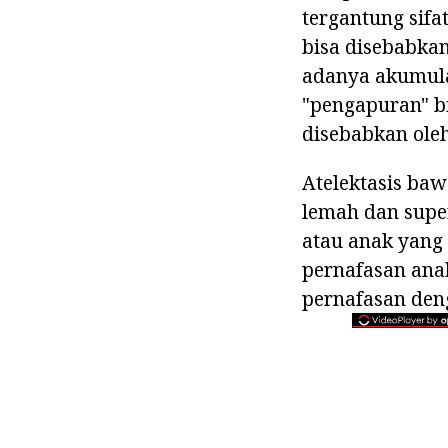
tergantung sifa
bisa disebabkan
adanya akumulas
"pengapuran" bi
disebabkan ole
Atelektasis ba
lemah dan super
atau anak yang 
pernafasan anak
pernafasan deng