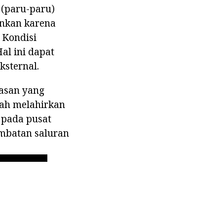
 (paru-paru)
inkan karena
 Kondisi
al ini dapat
ksternal.
pasan yang
lah melahirkan
n pada pusat
umbatan saluran