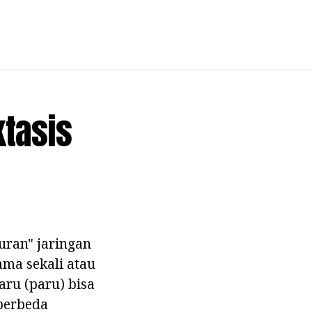
ktasis
uran" jaringan
ama sekali atau
ru (paru) bisa
berbeda