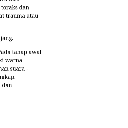
 toraks dan
at trauma atau
jang.
 Pada tahap awal
iki warna
han suara -
ngkap.
u dan