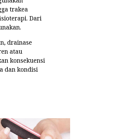
ggunakan
gga trakea
sioterapi. Dari
gunakan.
n, drainase
ren atau
kan konsekuensi
a dan kondisi