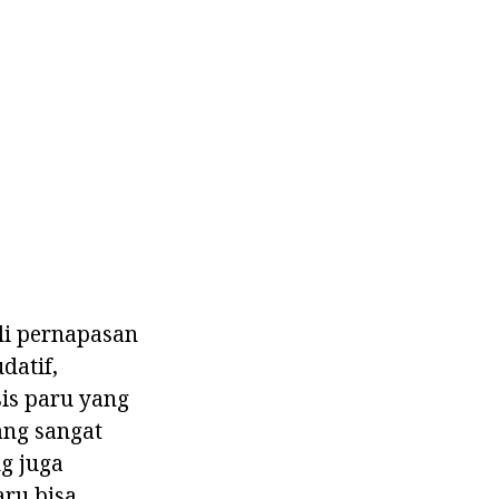
li pernapasan
datif,
is paru yang
ang sangat
g juga
ru bisa