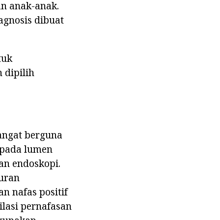
an anak-anak.
agnosis dibuat
tuk
 dipilih
sangat berguna
 pada lumen
gan endoskopi.
uran
n nafas positif
lasi pernafasan