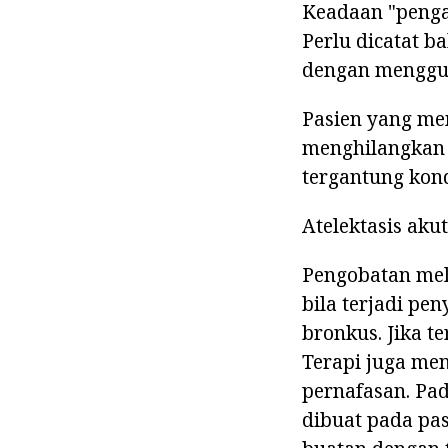
Keadaan "penga
Perlu dicatat b
dengan menggun
Pasien yang mem
menghilangkan 
tergantung kond
Atelektasis akut
Pengobatan mel
bila terjadi p
bronkus. Jika t
Terapi juga me
pernafasan. Pad
dibuat pada pa