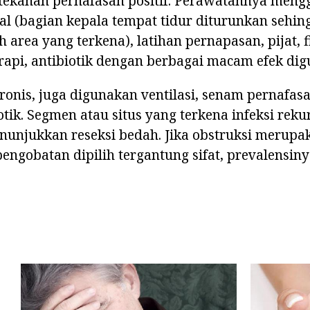
tekanan pernafasan positif. Perawatannya men
al (bagian kepala tempat tidur diturunkan sehin
area yang terkena), latihan pernapasan, pijat, fi
rapi, antibiotik dengan berbagai macam efek di
onis, juga digunakan ventilasi, senam pernafasa
otik. Segmen atau situs yang terkena infeksi reku
unjukkan reseksi bedah. Jika obstruksi merupa
engobatan dipilih tergantung sifat, prevalensiny