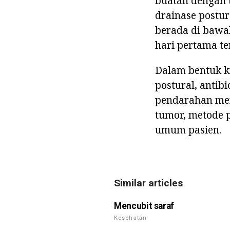
buatan dengan 
drainase postur
berada di bawah 
hari pertama te
Dalam bentuk kr
postural, antibi
pendarahan men
tumor, metode p
umum pasien.
Similar articles
Mencubit saraf
Kesehatan