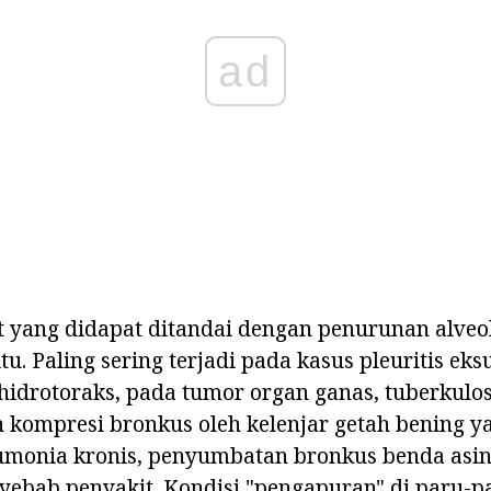
ad
t yang didapat ditandai dengan penurunan alveo
u. Paling sering terjadi pada kasus pleuritis eksu
idrotoraks, pada tumor organ ganas, tuberkulos
 kompresi bronkus oleh kelenjar getah bening y
monia kronis, penyumbatan bronkus benda asin
ebab penyakit. Kondisi "pengapuran" di paru-pa