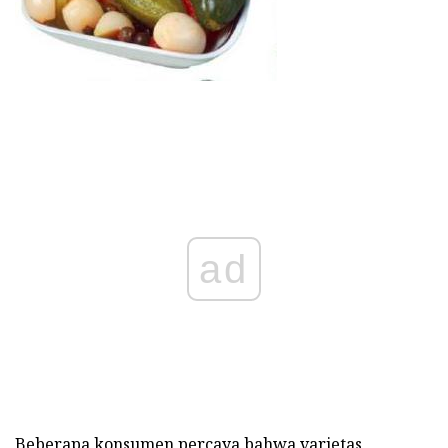
ad
Beberapa konsumen percaya bahwa varietas