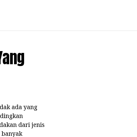
 Yang
tidak ada yang
ndingkan
dakan dari jenis
i banyak