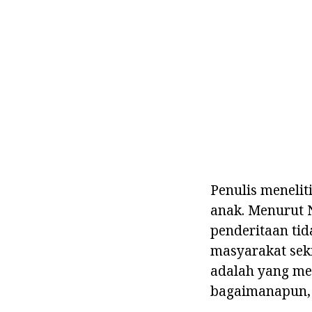
Penulis menelit
anak. Menurut 
penderitaan tid
masyarakat sekit
adalah yang mel
bagaimanapun, p