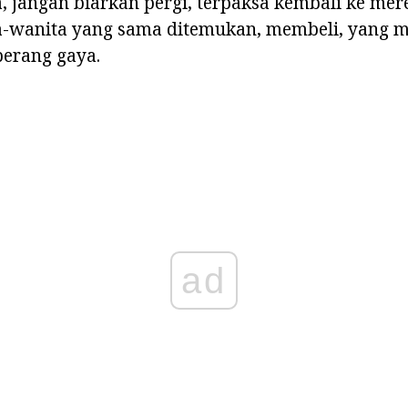
 jangan biarkan pergi, terpaksa kembali ke mer
ta-wanita yang sama ditemukan, membeli, yang
eberang gaya.
ad