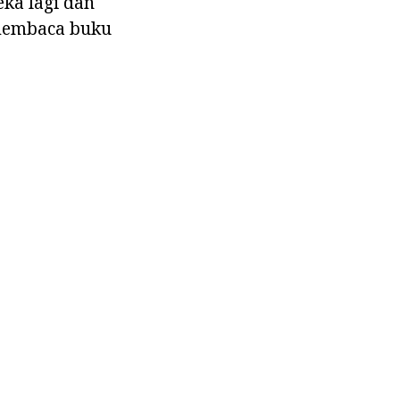
eka lagi dan
 membaca buku