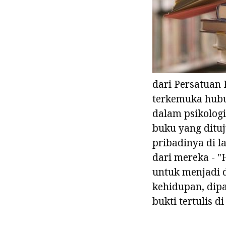
dari Persatuan 
terkemuka hubu
dalam psikologi
buku yang ditu
pribadinya di l
dari mereka - "
untuk menjadi d
kehidupan, dip
bukti tertulis d