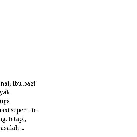
nal, ibu bagi
nyak
juga
asi seperti ini
, tetapi,
salah ...