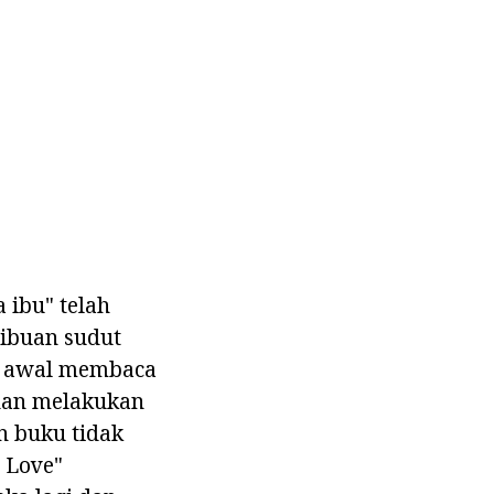
 ibu" telah
ribuan sudut
ah awal membaca
 dan melakukan
n buku tidak
 Love"