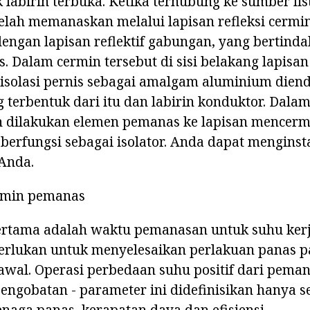
 labirin terbuka. Ketika terhubung ke sumber list
elah memanaskan melalui lapisan refleksi cermin.
engan lapisan reflektif gabungan, yang bertinda
 Dalam cermin tersebut di sisi belakang lapisan 
 isolasi pernis sebagai amalgam aluminium dien
g terbentuk dari itu dan labirin konduktor. Dala
n dilakukan elemen pemanas ke lapisan mencer
 berfungsi sebagai isolator. Anda dapat menginst
Anda.
rmin pemanas
pertama adalah waktu pemanasan untuk suhu kerj
erlukan untuk menyelesaikan perlakuan panas pa
awal. Operasi perbedaan suhu positif dari pema
 pengobatan - parameter ini didefinisikan hanya s
enaga panas, kerapatan daya dan efisiensi.