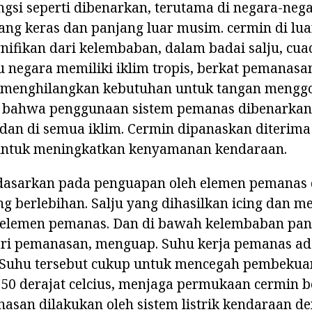
gsi seperti dibenarkan, terutama di negara-neg
ng keras dan panjang luar musim. cermin di lua
gnifikan dari kelembaban, dalam badai salju, cua
tu negara memiliki iklim tropis, berkat pemanasa
 menghilangkan kebutuhan untuk tangan mengg
a bahwa penggunaan sistem pemanas dibenarka
i dan di semua iklim. Cermin dipanaskan diteri
untuk meningkatkan kenyamanan kendaraan.
idasarkan pada penguapan oleh elemen pemanas 
 berlebihan. Salju yang dihasilkan icing dan me
h elemen pemanas. Dan di bawah kelembaban pan
ari pemanasan, menguap. Suhu kerja pemanas ada
s. Suhu tersebut cukup untuk mencegah pembeku
-50 derajat celcius, menjaga permukaan cermin b
san dilakukan oleh sistem listrik kendaraan de