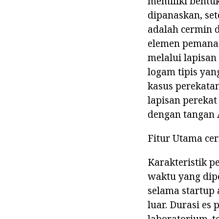
memiliki bentuk
dipanaskan, set
adalah cermin d
elemen pemanas.
melalui lapisan
logam tipis yan
kasus perekata
lapisan perekat
dengan tangan 
Fitur Utama ce
Karakteristik 
waktu yang dip
selama startup 
luar. Durasi es
laboratorium. t