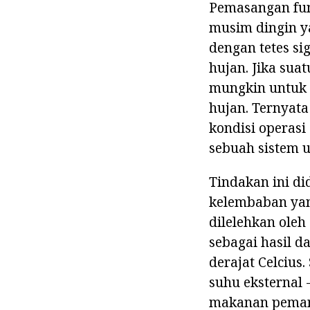
Pemasangan fun
musim dingin ya
dengan tetes si
hujan. Jika sua
mungkin untuk
hujan. Ternyat
kondisi operas
sebuah sistem 
Tindakan ini d
kelembaban yang
dilelehkan ole
sebagai hasil d
derajat Celciu
suhu eksternal 
makanan pemana