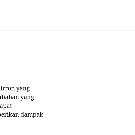
irror, yang
embaban yang
apat
berikan dampak