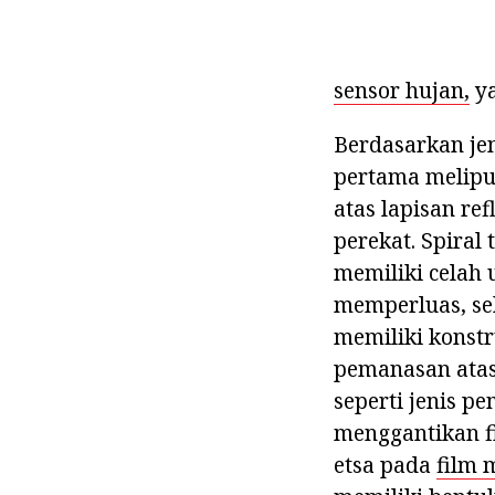
sensor hujan,
ya
Berdasarkan jen
pertama meliput
atas lapisan ref
perekat. Spiral
memiliki celah
memperluas, seh
memiliki konstr
pemanasan atas
seperti jenis p
menggantikan f
etsa pada
film 