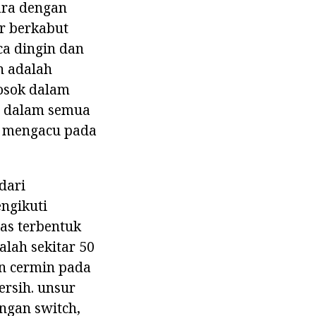
ara dengan
r berkabut
ca dingin dan
n adalah
osok dalam
n dalam semua
ma mengacu pada
dari
ngikuti
as terbentuk
lah sekitar 50
an cermin pada
ersih. unsur
ngan switch,