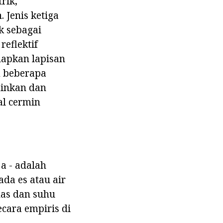
rik,
 Jenis ketiga
k sebagai
reflektif
dapkan lapisan
m beberapa
minkan dan
al cermin
a - adalah
da es atau air
nas dan suhu
ecara empiris di