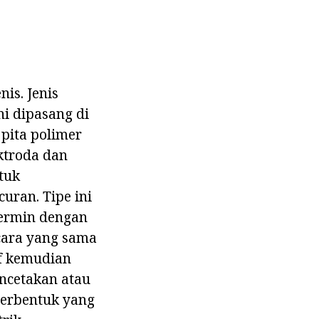
is. Jenis
i dipasang di
 pita polimer
ektroda dan
tuk
uran. Tipe ini
cermin dengan
cara yang sama
if kemudian
encetakan atau
berbentuk yang