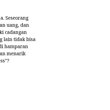
a. Seseorang
kan uang, dan
ki cadangan
 lain tidak bisa
 di hamparan
kan menarik
ess"?