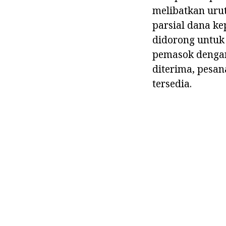
melibatkan uru
parsial dana ke
didorong untuk
pemasok dengan 
diterima, pesa
tersedia.