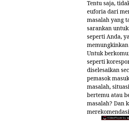
Tentu saja, ti
euforia dari me
masalah yang t
sarankan untuk
seperti Anda, 
memungkinkan A
Untuk berkomun
seperti korespo
diselesaikan se
pemasok masuk 
masalah, situas
bertemu atau b
masalah? Dan ka
merekomendasi