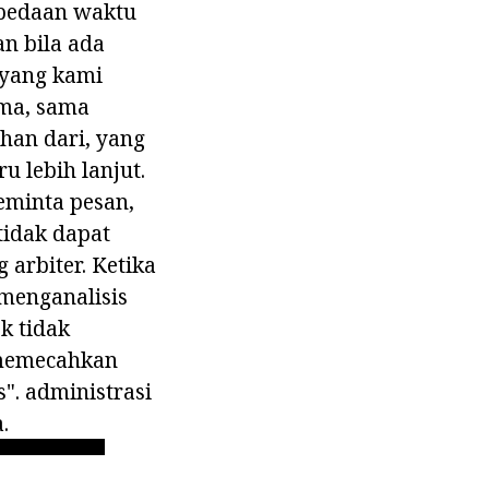
rbedaan waktu
an bila ada
 yang kami
ama, sama
han dari, yang
 lebih lanjut.
eminta pesan,
 tidak dapat
arbiter. Ketika
menganalisis
k tidak
 memecahkan
". administrasi
.