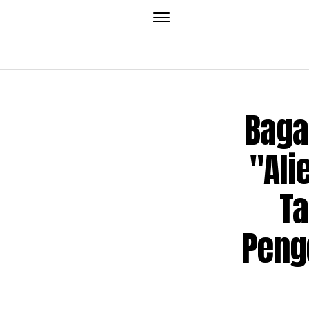
Baga
"Ali
Ta
Peng