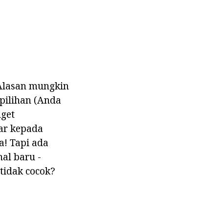
lasan mungkin
pilihan (Anda
dget
ar kepada
a! Tapi ada
al baru -
tidak cocok?