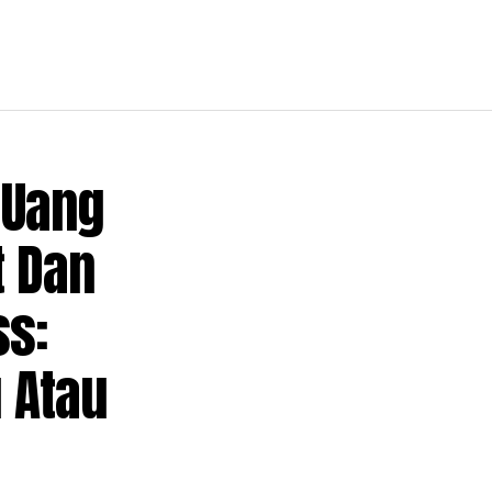
 Uang
t Dan
ss:
 Atau