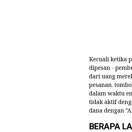
Kecuali ketika 
dipesan - pemb
dari uang mere
pesanan. tombol
dalam waktu en
tidak aktif den
dana dengan "Al
BERAPA L