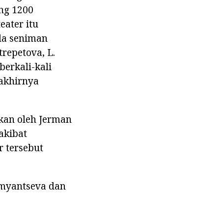
ng 1200
eater itu
da seniman
trepetova, L.
erkali-kali
rakhirnya
akan oleh Jerman
akibat
r tersebut
Rumyantseva dan