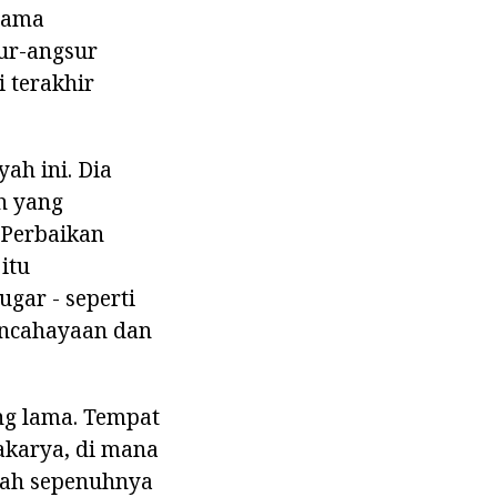
Drama
ur-angsur
 terakhir
ah ini. Dia
h yang
 Perbaikan
itu
ugar - seperti
encahayaan dan
ng lama. Tempat
akarya, di mana
rah sepenuhnya