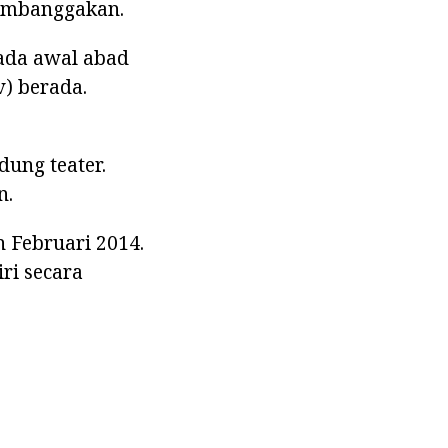
membanggakan.
ada awal abad
) berada.
dung teater.
n.
 Februari 2014.
ri secara