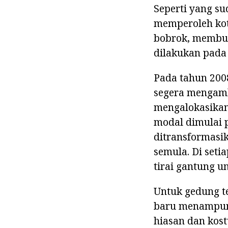
Seperti yang su
memperoleh kot
bobrok, membut
dilakukan pada 
Pada tahun 2008
segera mengambi
mengalokasikan
modal dimulai p
ditransformasik
semula. Di set
tirai gantung u
Untuk gedung t
baru menampung
hiasan dan kos