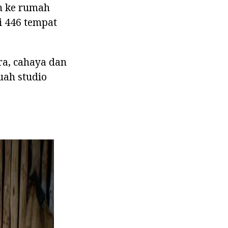
h ke rumah
ki 446 tempat
ra, cahaya dan
uah studio