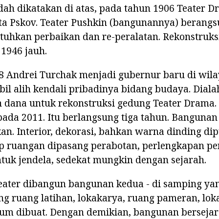
dah dikatakan di atas, pada tahun 1906 Teater 
a Pskov. Teater Pushkin (bangunannya) berangs
uhkan perbaikan dan re-peralatan. Rekonstruksi
1946 jauh.
 Andrei Turchak menjadi gubernur baru di wilay
l alih kendali pribadinya bidang budaya. Diala
 dana untuk rekonstruksi gedung Teater Drama.
ada 2011. Itu berlangsung tiga tahun. Bangunan 
an. Interior, dekorasi, bahkan warna dinding dip
iap ruangan dipasang perabotan, perlengkapan p
ntuk jendela, sedekat mungkin dengan sejarah.
eater dibangun bangunan kedua - di samping ya
 ruang latihan, lokakarya, ruang pameran, lok
tum dibuat. Dengan demikian, bangunan berseja