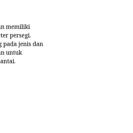
an memiliki
er persegi.
g pada jenis dan
an untuk
antai.