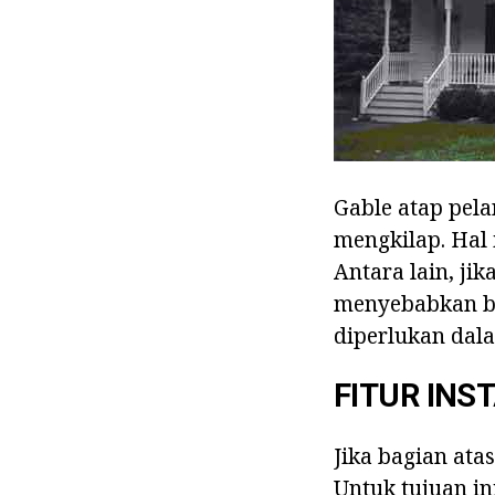
Gable atap pela
mengkilap. Hal 
Antara lain, jik
menyebabkan be
diperlukan dala
FITUR INS
Jika bagian ata
Untuk tujuan ini