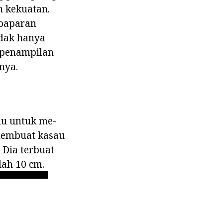
n kekuatan.
 paparan
idak hanya
a penampilan
nya.
lu untuk me-
 membuat kasau
 Dia terbuat
lah 10 cm.