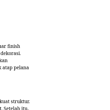
ar finish
dekorasi.
akan
 atap pelana
uat struktur.
 Setelah itu,