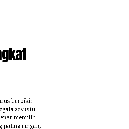
ngkat
rus berpikir
egala sesuatu
benar memilih
g paling ringan,