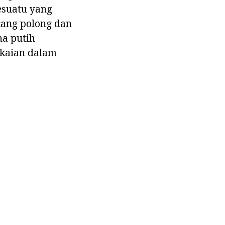
sesuatu yang
ang polong dan
na putih
akaian dalam