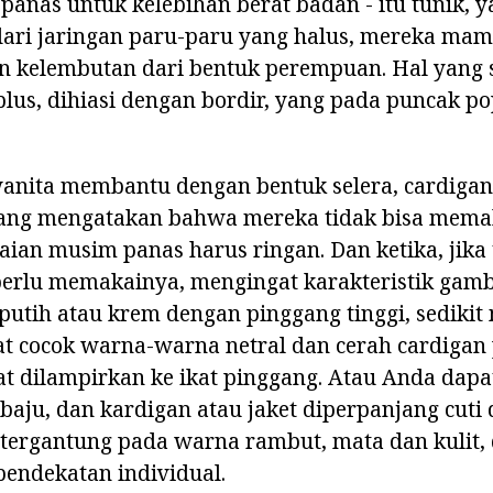
anas untuk kelebihan berat badan - itu tunik, 
dari jaringan paru-paru yang halus, mereka m
an kelembutan dari bentuk perempuan. Hal yang
blus, dihiasi dengan bordir, yang pada puncak po
wanita membantu dengan bentuk selera, cardig
yang mengatakan bahwa mereka tidak bisa mema
aian musim panas harus ringan. Dan ketika, jika
erlu memakainya, mengingat karakteristik gamb
putih atau krem dengan pinggang tinggi, sediki
at cocok warna-warna netral dan cerah cardigan
at dilampirkan ke ikat pinggang. Atau Anda dap
baju, dan kardigan atau jaket diperpanjang cuti
 tergantung pada warna rambut, mata dan kulit,
ndekatan individual.