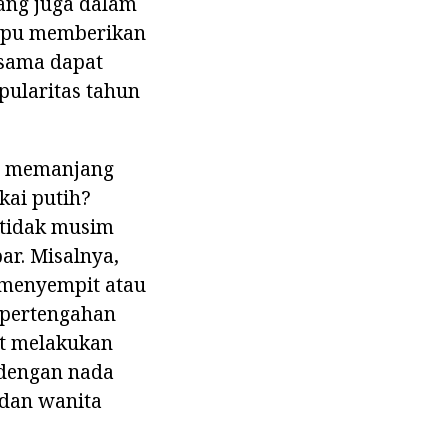
yang juga dalam
ampu memberikan
 sama dapat
pularitas tahun
an memanjang
kai putih?
 tidak musim
ar. Misalnya,
t menyempit atau
 pertengahan
at melakukan
 dengan nada
 dan wanita