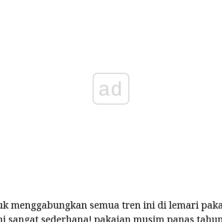
ad
k menggabungkan semua tren ini di lemari pak
i sangat sederhana! pakaian musim panas tahun 