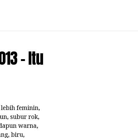
3 - Itu
lebih feminin,
aun, subur rok,
Adapun warna,
ng, biru,