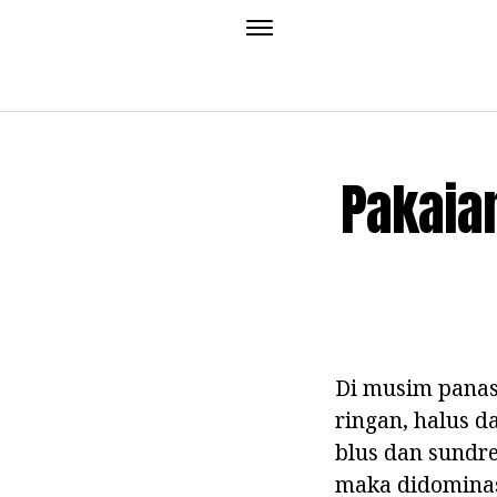
Pakaia
Di musim panas
ringan, halus d
blus dan sundre
maka didominasi