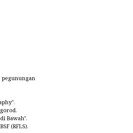
dan pegunungan
aphy".
vgorod.
 di Bawah".
BSF (RFLS).