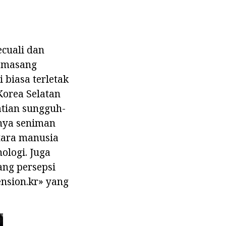
ecuali dan
memasang
 biasa terletak
 Korea Selatan
tian sungguh-
nya seniman
ara manusia
ologi. Juga
ng persepsi
nsion.kr» yang