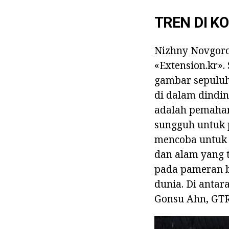
TREN DI K
Nizhny Novgoro
«Extension.kr».
gambar sepuluh 
di dalam dindin
adalah pemaham
sungguh untuk 
mencoba untuk
dan alam yang t
pada pameran b
dunia. Di antar
Gonsu Ahn, GTR