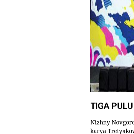
TIGA PUL
Nizhny Novgoro
karya Tretyakov