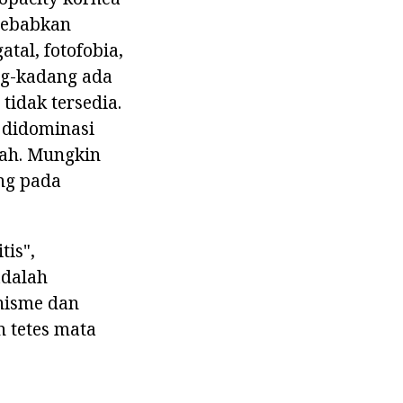
nyebabkan
al, fotofobia,
g-kadang ada
tidak tersedia.
 didominasi
rah. Mungkin
ung pada
tis",
adalah
nisme dan
n tetes mata