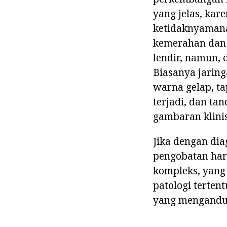
yang jelas, kar
ketidaknyamana
kemerahan dan 
lendir, namun, d
Biasanya jarin
warna gelap, t
terjadi, dan ta
gambaran klinis
Jika dengan diag
pengobatan haru
kompleks, yang
patologi terten
yang mengandun