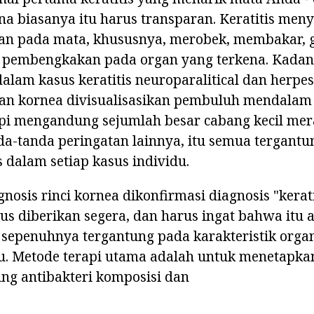
ena biasanya itu harus transparan. Keratitis me
n pada mata, khususnya, merobek, membakar, gat
pembengkakan pada organ yang terkena. Kadan
alam kasus keratitis neuroparalitical dan herpes 
gan kornea divisualisasikan pembuluh mendalam
api mengandung sejumlah besar cabang kecil me
nda-tanda peringatan lainnya, itu semua tergant
 dalam setiap kasus individu.
nosis rinci kornea dikonfirmasi diagnosis "kerati
s diberikan segera, dan harus ingat bahwa itu 
 sepenuhnya tergantung pada karakteristik orga
tu. Metode terapi utama adalah untuk menetapka
g antibakteri komposisi dan