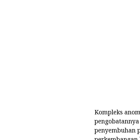
Kompleks anomal
pengobatannya 
penyembuhan pr
perkembangan h