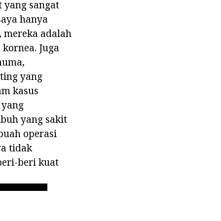
t yang sangat
 saya hanya
, mereka adalah
 kornea. Juga
rauma,
nting yang
lam kasus
, yang
ubuh yang sakit
ebuah operasi
ya tidak
eri-beri kuat