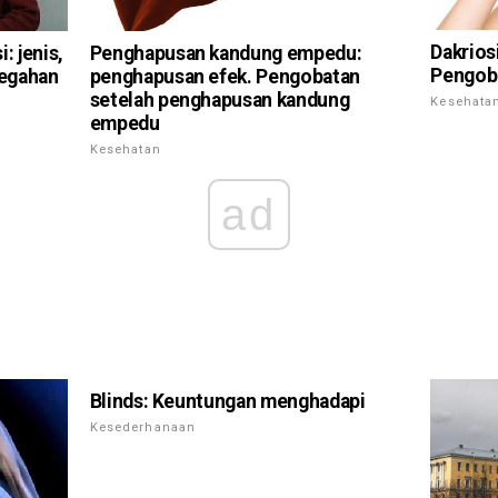
Dakrios
: jenis,
Penghapusan kandung empedu:
Pengob
cegahan
penghapusan efek. Pengobatan
setelah penghapusan kandung
Kesehata
empedu
Kesehatan
ad
Blinds: Keuntungan menghadapi
Kesederhanaan