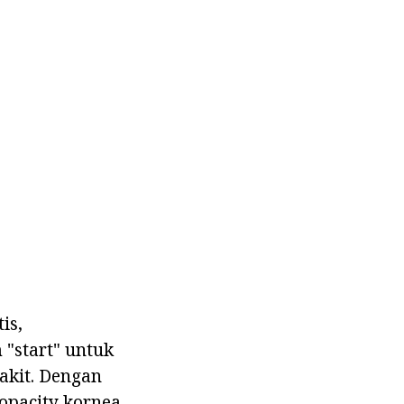
is,
"start" untuk
akit. Dengan
opacity kornea