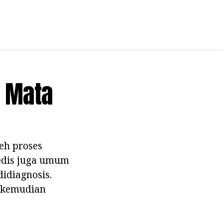
a Mata
leh proses
medis juga umum
didiagnosis.
s kemudian