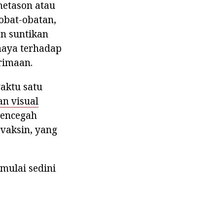
metason atau
obat-obatan,
n suntikan
ahaya terhadap
rimaan.
aktu satu
n visual
mencegah
vaksin, yang
imulai sedini