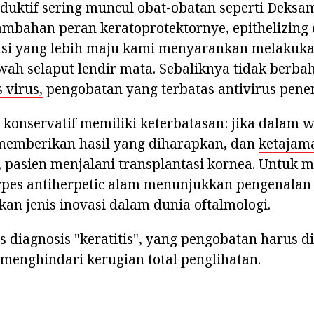
duktif sering muncul obat-obatan seperti Deksa
mbahan peran keratoprotektornye, epithelizing 
asi yang lebih maju kami menyarankan melakuka
awah selaput lendir mata. Sebaliknya tidak berb
s virus,
pengobatan yang terbatas antivirus pene
onservatif memiliki keterbatasan: jika dalam w
 memberikan hasil yang diharapkan, dan
ketajama
 pasien menjalani transplantasi kornea. Untuk 
rpes antiherpetic alam menunjukkan pengenalan 
kan jenis inovasi dalam dunia oftalmologi.
s diagnosis "keratitis", yang pengobatan harus d
menghindari kerugian total penglihatan.