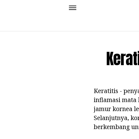
Kerat
Keratitis - pen
inflamasi mata 
jamur kornea le
Selanjutnya, ko
berkembang unt