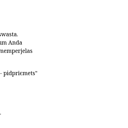
swasta.
lum Anda
 memperjelas
- pіdpriєmets"
.