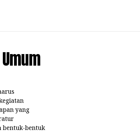
em Umum
harus
kegiatan
hapan yang
ratur
n bentuk-bentuk