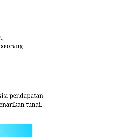
t;
 seorang
isisi pendapatan
narikan tunai,