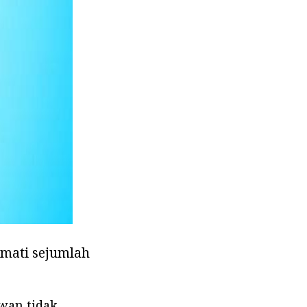
amati sejumlah
wan tidak