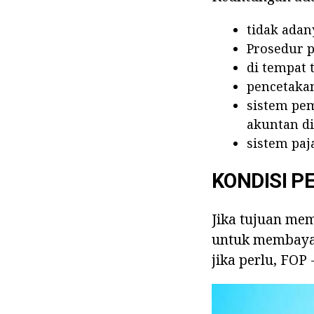
tidak adan
Prosedur p
di tempat 
pencetakan
sistem pe
akuntan di
sistem paj
KONDISI 
Jika tujuan mem
untuk membayar
jika perlu, FOP 