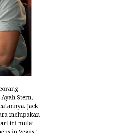
seorang
 Ayah Stern,
catannya. Jack
tara melupakan
ari ini mulai
ens in Vegas"