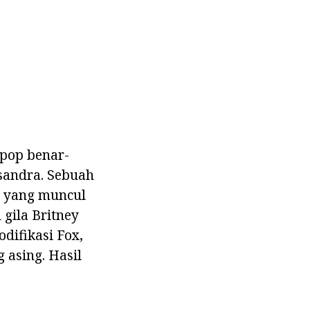
 pop benar-
sandra. Sebuah
a yang muncul
gila Britney
difikasi Fox,
asing. Hasil