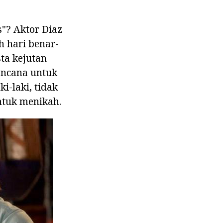
"? Aktor Diaz
h hari benar-
ta kejutan
encana untuk
i-laki, tidak
ntuk menikah.