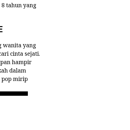
s 8 tahun yang
E
g wanita yang
ri cinta sejati.
dupan hampir
ikah dalam
 pop mirip