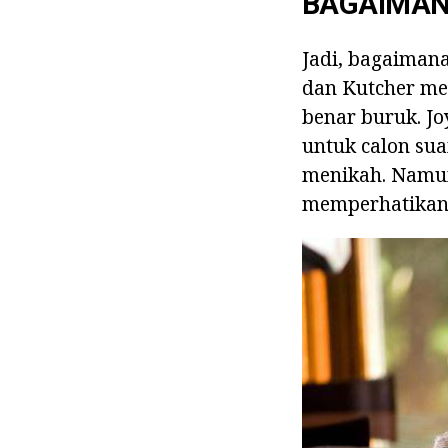
BAGAIMAN
Jadi, bagaiman
dan Kutcher mem
benar buruk. J
untuk calon su
menikah. Namun,
memperhatikan 