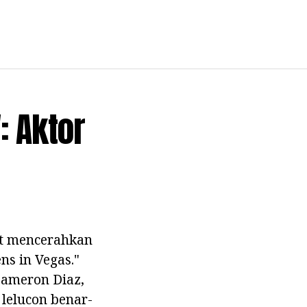
: Aktor
at mencerahkan
s in Vegas."
Cameron Diaz,
 lelucon benar-