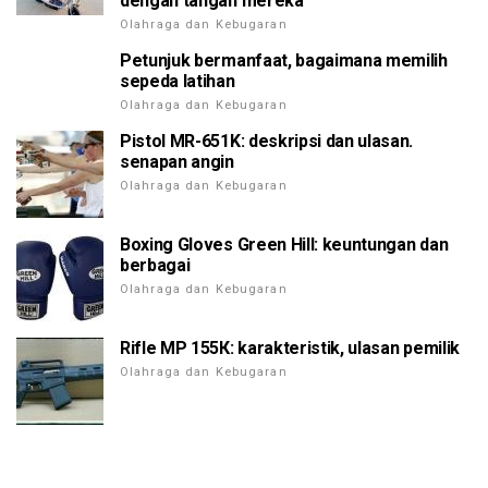
dengan tangan mereka
Olahraga dan Kebugaran
Petunjuk bermanfaat, bagaimana memilih
sepeda latihan
Olahraga dan Kebugaran
Pistol MR-651K: deskripsi dan ulasan.
senapan angin
Olahraga dan Kebugaran
Boxing Gloves Green Hill: keuntungan dan
berbagai
Olahraga dan Kebugaran
Rifle МР 155К: karakteristik, ulasan pemilik
Olahraga dan Kebugaran