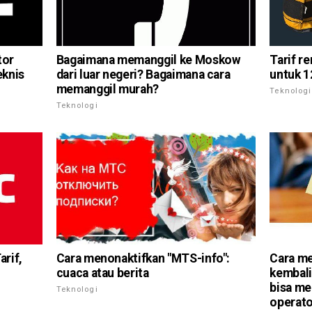
tor
Bagaimana memanggil ke Moskow
Tarif r
eknis
dari luar negeri? Bagaimana cara
untuk 1
memanggil murah?
Teknologi
Teknologi
arif,
Cara menonaktifkan "MTS-info":
Cara m
cuaca atau berita
kembali
bisa m
Teknologi
operato