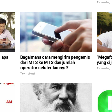
Teknologi
- apa
Bagaimana cara mengirim pengemis
"Megafo
dari MTS ke MTS dan jumlah
yang di
operator seluler lainnya?
Teknologi
Teknologi