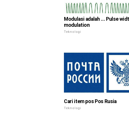
Modulasi adalah ... Pulse wid
modulation
Teknologi
Cari item pos Pos Rusia
Teknologi