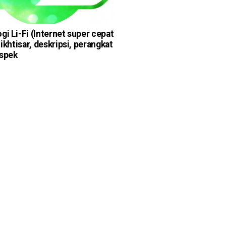
gi Li-Fi (Internet super cepat
 ikhtisar, deskripsi, perangkat
spek