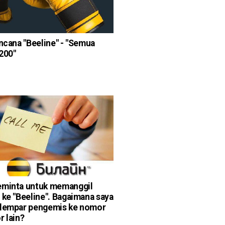
encana "Beeline" - "Semua
200"
eminta untuk memanggil
 ke "Beeline". Bagaimana saya
elempar pengemis ke nomor
r lain?