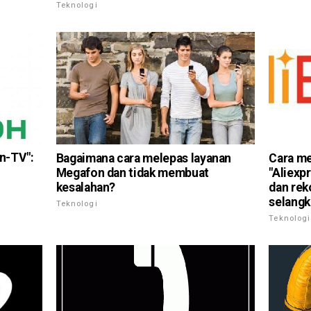
Teknologi
n-TV":
Bagaimana cara melepas layanan
Cara me
Megafon dan tidak membuat
"Aliexpr
kesalahan?
dan rek
selangk
Teknologi
Teknologi