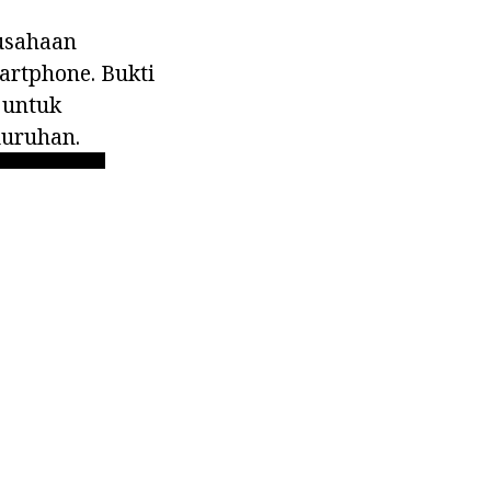
usahaan
artphone. Bukti
 untuk
luruhan.