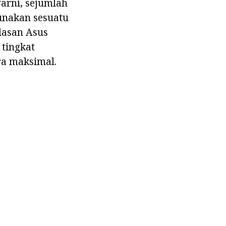
warni, sejumlah
unakan sesuatu
lasan Asus
tingkat
ra maksimal.