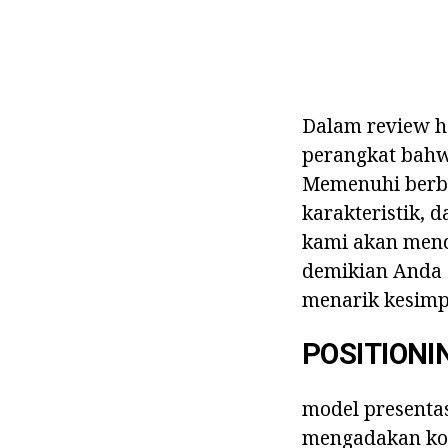
Dalam review har
perangkat bah
Memenuhi berbi
karakteristik, 
kami akan menc
demikian Anda s
menarik kesimpu
POSITIONI
model presentas
mengadakan konf