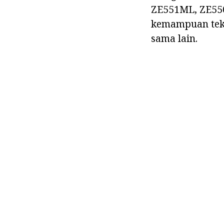
ZE551ML, ZE550
kemampuan tekni
sama lain.