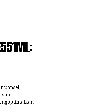
E551ML:
r ponsel,
sini,
mengoptimalkan