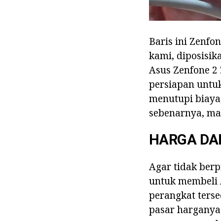
Baris ini Zenf
kami, diposisik
Asus Zenfone 2
persiapan untu
menutupi biaya,
sebenarnya, mar
HARGA D
Agar tidak ber
untuk membeli 
perangkat terse
pasar harganya