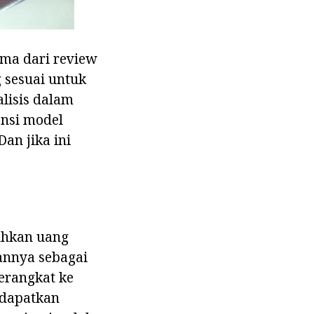
ama dari review
 sesuai untuk
lisis dalam
ensi model
an jika ini
uhkan uang
nnya sebagai
erangkat ke
ndapatkan