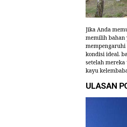
Jika Anda memu
memilih bahan y
mempengaruhi k
kondisi ideal. 
setelah mereka 
kayu kelembaban
ULASAN PO