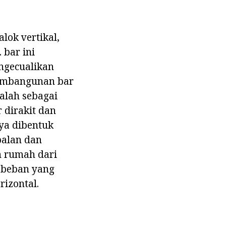
ok vertikal,
 bar ini
ngecualikan
pembangunan bar
alah sebagai
r dirakit dan
ya dibentuk
balan dan
h rumah dari
 beban yang
rizontal.