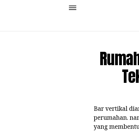
Rumah 
Te
Bar vertikal di
perumahan. na
yang membentuk 