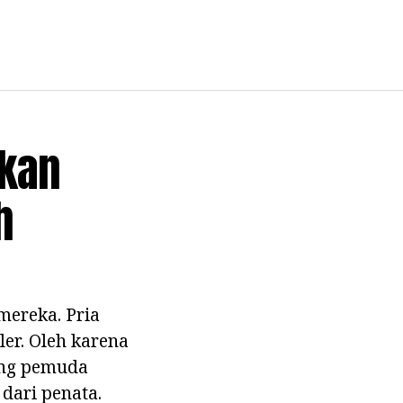
ikan
h
mereka. Pria
er. Oleh karena
rang pemuda
dari penata.