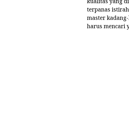
kualitas yang di
terpanas istira
master kadang-
harus mencari y