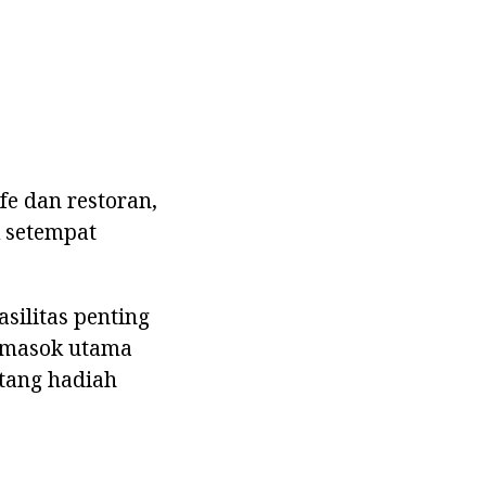
fe dan restoran,
k setempat
asilitas penting
pemasok utama
ntang hadiah