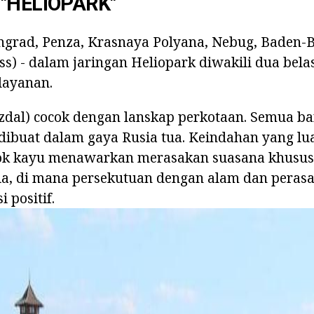
"HELIOPARK"
ngrad, Penza, Krasnaya Polyana, Nebug, Baden-B
s) - dalam jaringan Heliopark diwakili dua bela
layanan.
uzdal) cocok dengan lanskap perkotaan. Semua b
ibuat dalam gaya Rusia tua. Keindahan yang lua
ok kayu menawarkan merasakan suasana khusus
a, di mana persekutuan dengan alam dan peras
 positif.