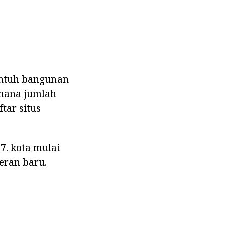
yentuh bangunan
 mana jumlah
tar situs
7. kota mulai
eran baru.