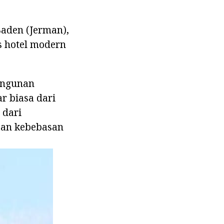
aden (Jerman),
s hotel modern
angunan
r biasa dari
 dari
aan kebebasan