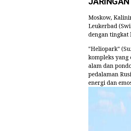
JARINGAN 
Moskow, Kalini
Leukerbad (Swis
dengan tingkat 
"Heliopark" (S
kompleks yang d
alam dan pond
pedalaman Rusi
energi dan emosi