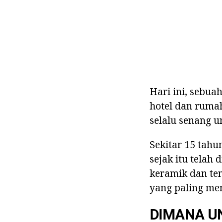
Hari ini, sebua
hotel dan ruma
selalu senang u
Sekitar 15 tahun
sejak itu telah
keramik dan tem
yang paling me
DIMANA U