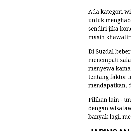
Ada kategori wi
untuk menghabi
sendiri jika k
masih khawatir
Di Suzdal bebe
menempati sala
menyewa kamar.
tentang faktor 
mendapatkan, da
Pilihan lain - u
dengan wisatawa
banyak lagi, m