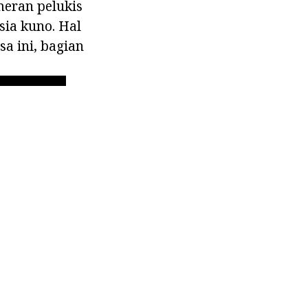
meran pelukis
ia kuno. Hal
a ini, bagian