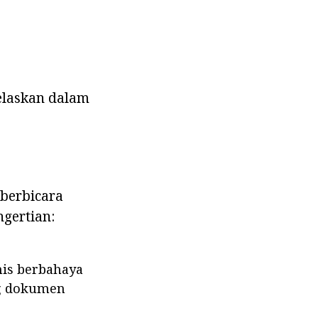
jelaskan dalam
 berbicara
gertian:
nis berbahaya
ng dokumen