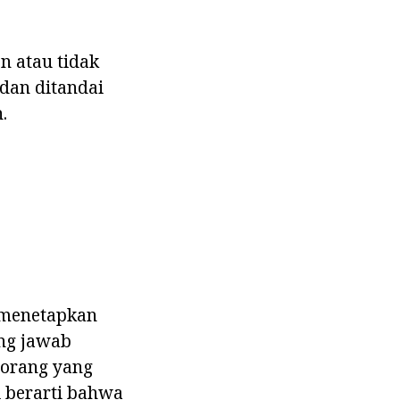
on atau tidak
 dan ditandai
.
k menetapkan
ung jawab
h orang yang
ni berarti bahwa