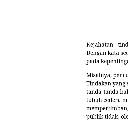
Kejahatan - tin
Dengan kata sed
pada kepenting
Misalnya, pencu
Tindakan yang s
tanda-tanda bah
tubuh cedera ma
mempertimbangk
publik tidak, ol