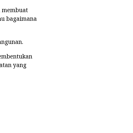
an membuat
ahu bagaimana
bangunan.
pembentukan
atan yang