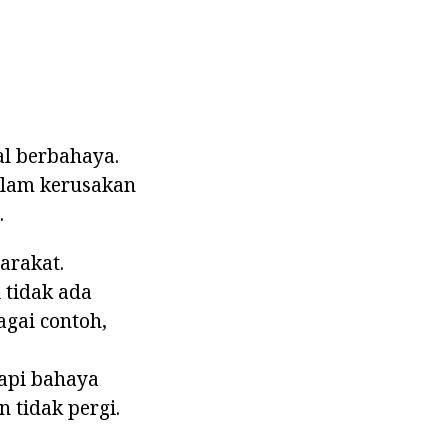
al berbahaya.
alam kerusakan
.
arakat.
 tidak ada
agai contoh,
api bahaya
n tidak pergi.