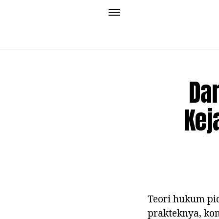
Dar
Kej
Teori hukum pid
prakteknya, kon