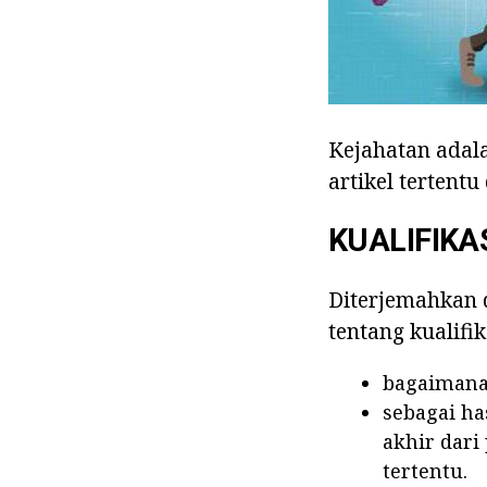
Kejahatan adala
artikel tertent
KUALIFIKA
Diterjemahkan d
tentang kualifi
bagaimana 
sebagai ha
akhir dari
tertentu.