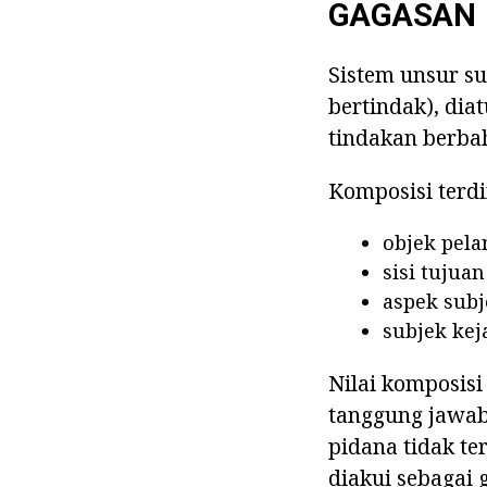
GAGASAN
Sistem unsur su
bertindak), dia
tindakan berbah
Komposisi terdi
objek pela
sisi tujua
aspek subj
subjek kej
Nilai komposis
tanggung jawab 
pidana tidak te
diakui sebagai g