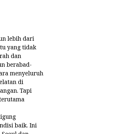
un lebih dari
atu yang tidak
arah dan
un berabad-
ecara menyeluruh
elatan di
tangan. Tapi
 terutama
igung
disi baik. Ini
n Seoul dan