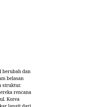
l berubah dan
am belasan
struktur.
mereka rencana
ul. Korea
ar langit dari