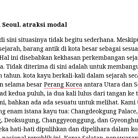
 Seoul.
atraksi modal
di sini situasinya tidak begitu sederhana. Meskip
sejarah, barang antik di kota besar sebagai sesu
. Hal ini disebabkan kekhasan perkembangan sej
a. Tidak diterima di sini adalah untuk membang
 tahun. kota kayu berkali-kali dalam sejarah s
an selama besar
Perang Korea
antara Utara dan S
d kedua puluh, ia dua kali lulus dari tangan ke 
ni, bahkan ada ada sesuatu untuk melihat. Kami
ng enam istana kayu tua: Changdeokgung Palace,
, Deoksugung, Changgyeonggung, dan Gyeonghu
a hati-hati dipulihkan dan dipelihara dalam kon
 nasional republik ini, Korea Selatan. penawara