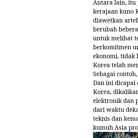
Antara lain, it
kerajaan kuno K
diawetkan arte
berubah beberap
untuk melihat 
berkomitmen un
ekonomi, tidak 
Korea telah mer
Sebagai contoh,
Dan ini dicapa
Korea, dikalik
elektronik dan p
dari waktu dekat
teknis dan kema
kumuh Asia pro