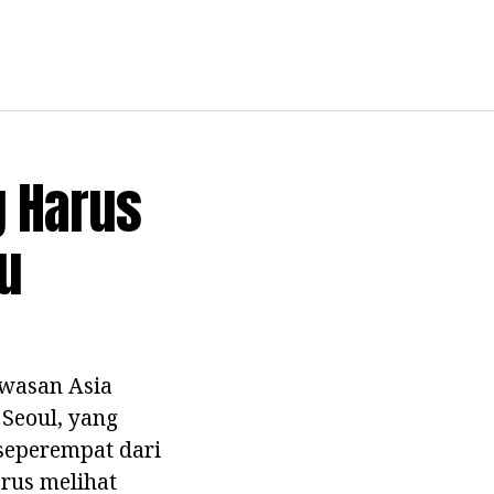
g Harus
tu
awasan Asia
 Seoul, yang
 seperempat dari
rus melihat