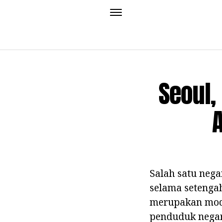
Seoul,
A
Salah satu neg
selama setengah
merupakan modal
penduduk negar