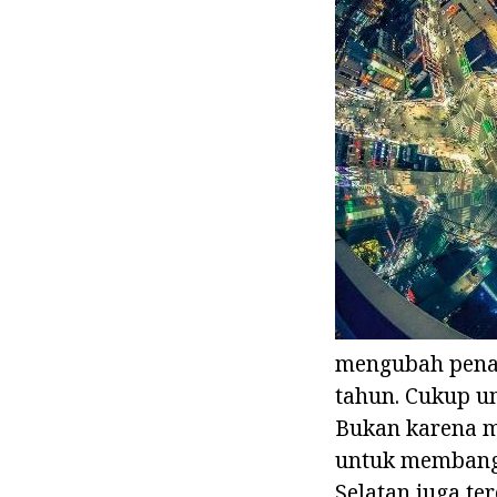
mengubah penam
tahun. Cukup u
Bukan karena m
untuk membangu
Selatan juga t