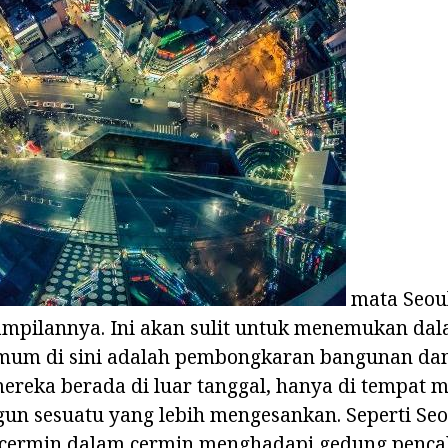
mata Seou
pilannya. Ini akan sulit untuk menemukan dal
mum di sini adalah pembongkaran bangunan dan 
ereka berada di luar tanggal, hanya di tempat 
n sesuatu yang lebih mengesankan. Seperti Seo
ercermin dalam cermin menghadapi gedung pencak