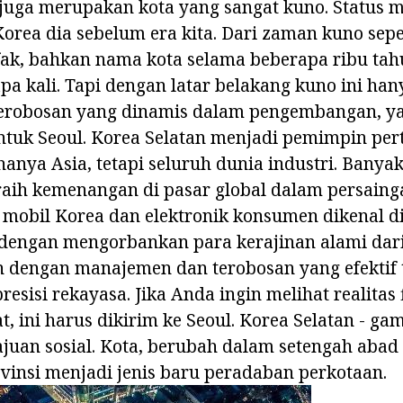
u juga merupakan kota yang sangat kuno. Status 
orea dia sebelum era kita. Dari zaman kuno seper
fak, bahkan nama kota selama beberapa ribu tah
a kali. Tapi dengan latar belakang kuno ini ha
terobosan yang dinamis dalam pengembangan, y
tuk Seoul. Korea Selatan menjadi pemimpin pe
hanya Asia, tetapi seluruh dunia industri. Bany
aih kemenangan di pasar global dalam persainga
 mobil Korea dan elektronik konsumen dikenal d
i dengan mengorbankan para kerajinan alami dar
an dengan manajemen dan terobosan yang efektif 
resisi rekayasa. Jika Anda ingin melihat realitas
, ini harus dikirim ke Seoul. Korea Selatan - gam
juan sosial. Kota, berubah dalam setengah abad
vinsi menjadi jenis baru peradaban perkotaan.