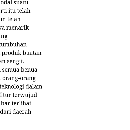
modal suatu
ti itu telah
un telah
nya menarik
ang
rtumbuhan
ak produk buatan
n sengit.
i semua benua.
i orang-orang
teknologi dalam
 fitur terwujud
bar terlihat
 dari daerah