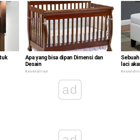
tuk
Apa yang bisa dipan Dimensi dan
Sebuah 
Desain
laci ak
Kesendirian
Kesendir
ad
ad