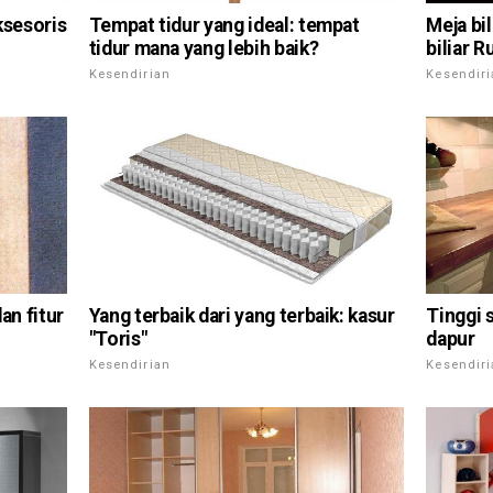
ksesoris
Tempat tidur yang ideal: tempat
Meja bil
tidur mana yang lebih baik?
biliar R
Kesendirian
Kesendir
an fitur
Yang terbaik dari yang terbaik: kasur
Tinggi s
"Toris"
dapur
Kesendirian
Kesendir