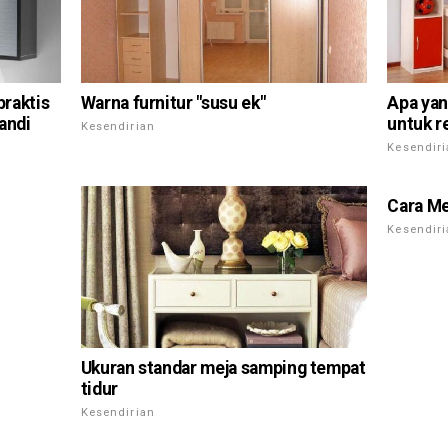
raktis
Warna furnitur "susu ek"
Apa yan
andi
untuk r
Kesendirian
Kesendir
Cara Me
Kesendir
Ukuran standar meja samping tempat
tidur
Kesendirian